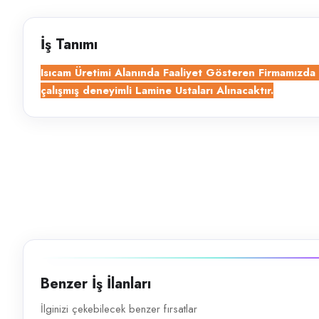
Başvuru kanalları
WhatsApp, Telefon
İş Tanımı
İlan açıklaması
Isıcam Üretimi Alanında Faaliyet Gösteren Firmamızd
çalışmış deneyimli Lamine Ustaları Alınacaktır.
Isıcam&nbsp;Üretimi&nbsp;Alanında&nbsp;Faaliyet&nbsp;Gösteren&n
Benzer İş İlanları
İlginizi çekebilecek benzer fırsatlar