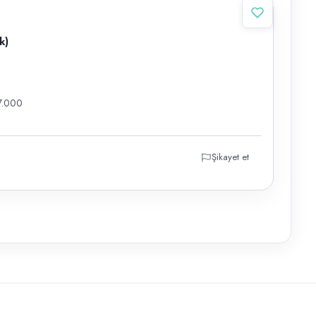
k)
7.000
Şikayet et