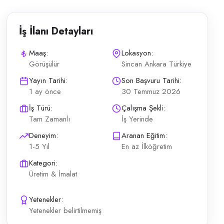
İş İlanı Detayları
Maaş:
Lokasyon:
Görüşülür
Sincan Ankara Türkiye
çalışmış&nbsp;deneyimli&nbsp;Lamine&nbsp;Ustaları&nbsp;Alınacakt
Yayın Tarihi:
Son Başvuru Tarihi:
1 ay önce
30 Temmuz 2026
İş Türü:
Çalışma Şekli:
Tam Zamanlı
İş Yerinde
Deneyim:
Aranan Eğitim:
1-5 Yıl
En az İlköğretim
Kategori:
Üretim & İmalat
Yetenekler:
Yetenekler belirtilmemiş