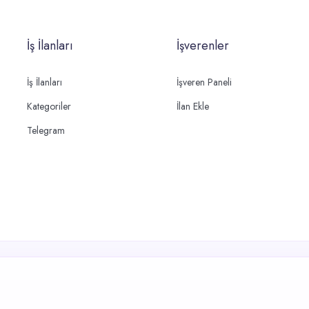
İş İlanları
İşverenler
İş İlanları
İşveren Paneli
Kategoriler
İlan Ekle
Telegram