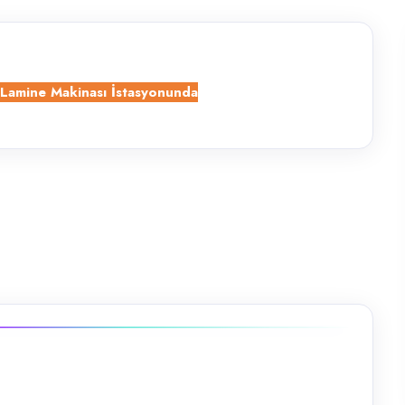
a Lamine Makinası İstasyonunda
bsp;Firmamızda&nbsp;Lamine&nbsp;Makinası&nbsp;İstasyonunda&nbsp;