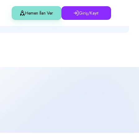
Hemen İlan Ver
Giriş/Kayıt