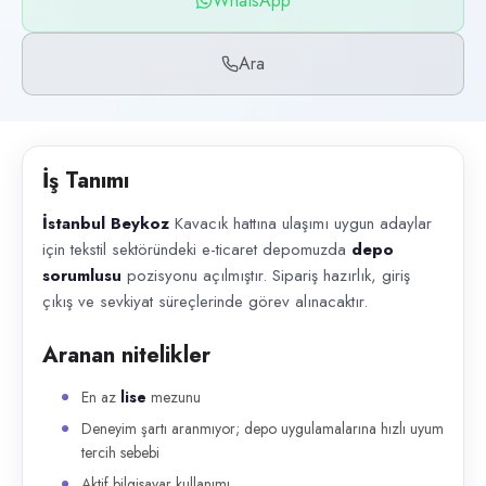
WhatsApp
Başvuru kanalları
WhatsApp, Telefon
Ara
İlan açıklaması
İstanbul Beykoz Kavacık hattına ulaşımı uygun adaylar için tekstil sekt
İş Tanımı
İstanbul Beykoz
Kavacık hattına ulaşımı uygun adaylar
için tekstil sektöründeki e-ticaret depomuzda
depo
sorumlusu
pozisyonu açılmıştır. Sipariş hazırlık, giriş
çıkış ve sevkiyat süreçlerinde görev alınacaktır.
Aranan nitelikler
En az
lise
mezunu
Deneyim şartı aranmıyor; depo uygulamalarına hızlı uyum
tercih sebebi
Aktif bilgisayar kullanımı