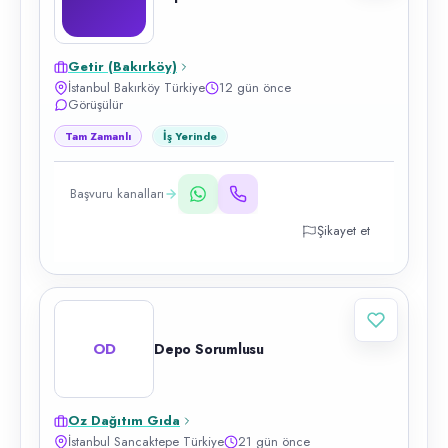
Getir (Bakırköy)
İstanbul Bakırköy Türkiye
12 gün önce
Görüşülür
Tam Zamanlı
İş Yerinde
Başvuru kanalları
Şikayet et
OD
Depo Sorumlusu
Oz Dağıtım Gıda
İstanbul Sancaktepe Türkiye
21 gün önce