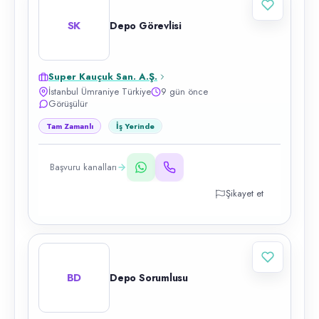
SK
Depo Görevlisi
Super Kauçuk San. A.Ş.
İstanbul Ümraniye Türkiye
9 gün önce
Görüşülür
Tam Zamanlı
İş Yerinde
Başvuru kanalları
Şikayet et
BD
Depo Sorumlusu