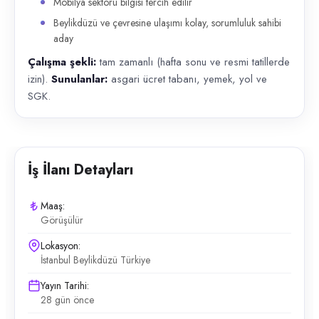
Mobilya sektörü bilgisi tercih edilir
Beylikdüzü ve çevresine ulaşımı kolay, sorumluluk sahibi
aday
Çalışma şekli:
tam zamanlı (hafta sonu ve resmi tatillerde
izin).
Sunulanlar:
asgari ücret tabanı, yemek, yol ve
SGK.
İş İlanı Detayları
Maaş:
Görüşülür
Lokasyon:
İstanbul Beylikdüzü Türkiye
Yayın Tarihi:
28 gün önce