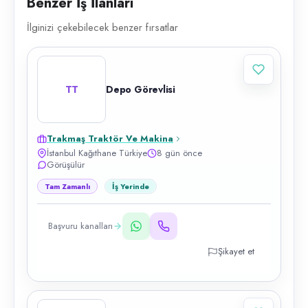
Benzer İş İlanları
İlginizi çekebilecek benzer fırsatlar
TT
Depo Görevlisi
Trakmaş Traktör Ve Makina
İstanbul Kağıthane Türkiye
8 gün önce
Görüşülür
Tam Zamanlı
İş Yerinde
Başvuru kanalları
Şikayet et