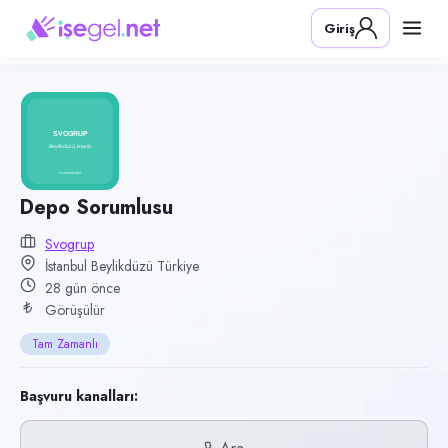
Pozisyon
Giriş
Depo Sorumlusu
Firma
Svogrup
Kategori
Lojistik & Taşımacılık
Konum
Depo Sorumlusu
Beylikdüzü, İstanbul
Svogrup
İstanbul Beylikdüzü Türkiye
Çalışma şekli
28 gün önce
Tam Zamanlı
Görüşülür
Yayın tarihi
Tam Zamanlı
9 Temmuz 2026
Son geçerlilik
Başvuru kanalları:
7 Ekim 2026