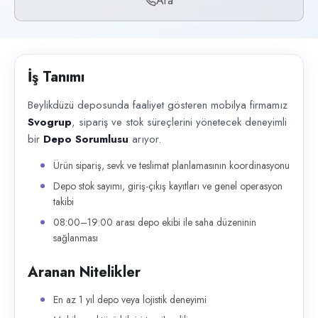
Ara
Başvuru kanalları
Telefon
İlan açıklaması
İş Tanımı
Beylikdüzü deposunda faaliyet gösteren mobilya firmamız Svogrup , sipa
Beylikdüzü deposunda faaliyet gösteren mobilya firmamız
Svogrup
, sipariş ve stok süreçlerini yönetecek deneyimli
bir
Depo Sorumlusu
arıyor.
Ürün sipariş, sevk ve teslimat planlamasının koordinasyonu
Depo stok sayımı, giriş-çıkış kayıtları ve genel operasyon
takibi
08:00–19:00 arası depo ekibi ile saha düzeninin
sağlanması
Aranan Nitelikler
En az 1 yıl depo veya lojistik deneyimi