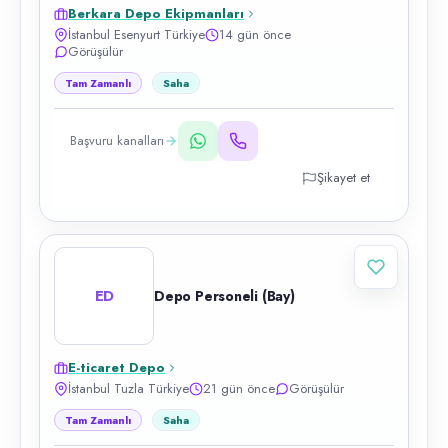
Berkara Depo Ekipmanları
İstanbul Esenyurt Türkiye
14 gün önce
Görüşülür
Tam Zamanlı
Saha
Başvuru kanalları
Şikayet et
ED
Depo Personeli (Bay)
E-ticaret Depo
İstanbul Tuzla Türkiye
21 gün önce
Görüşülür
Tam Zamanlı
Saha