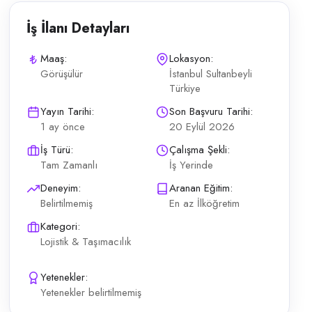
İş İlanı Detayları
Maaş:
Lokasyon:
Görüşülür
İstanbul Sultanbeyli
Türkiye
eyecek) aranmaktadır.
Yayın Tarihi:
Son Başvuru Tarihi:
1 ay önce
20 Eylül 2026
İş Türü:
Çalışma Şekli:
Tam Zamanlı
İş Yerinde
Deneyim:
Aranan Eğitim:
Belirtilmemiş
En az İlköğretim
Kategori:
Lojistik & Taşımacılık
Yetenekler:
Yetenekler belirtilmemiş