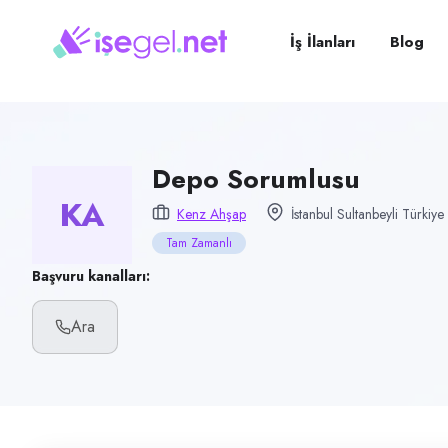
Pozisyon
Depo Sorumlusu
İş İlanları
Blog
Firma
Kenz Ahşap
Kategori
Lojistik & Taşımacılık
Depo Sorumlusu
KA
Konum
Kenz Ahşap
İstanbul Sultanbeyli Türkiye
Sultanbeyli, İstanbul
Tam Zamanlı
Çalışma şekli
Başvuru kanalları:
Tam Zamanlı · Ofis
Ara
Yayın tarihi
22 Haziran 2026
Son geçerlilik
20 Eylül 2026