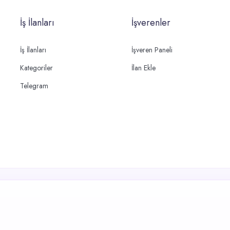
İş İlanları
İşverenler
İş İlanları
İşveren Paneli
Kategoriler
İlan Ekle
Telegram