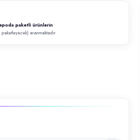
epoda paketli ürünlerin
 paketleyecek) aranmaktadır.
lerin aksesuarlarını hazırlayacak personel (kulp, menteşe, vida paketl