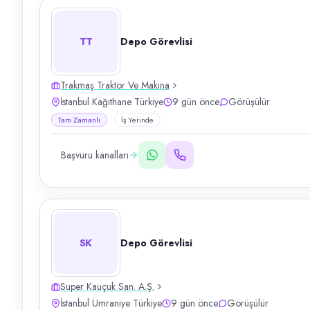
TT
Depo Görevlisi
Trakmaş Traktör Ve Makina
İstanbul Kağıthane Türkiye
9 gün önce
Görüşülür
Tam Zamanlı
İş Yerinde
Başvuru kanalları
SK
Depo Görevlisi
Super Kauçuk San. A.Ş.
İstanbul Ümraniye Türkiye
9 gün önce
Görüşülür