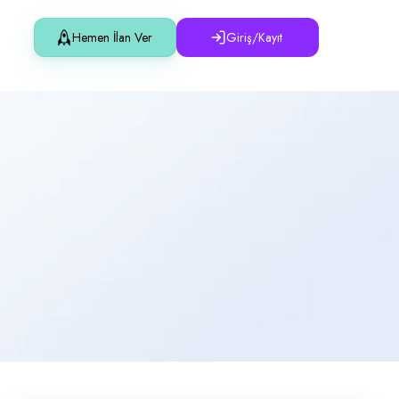
Hemen İlan Ver
Giriş/Kayıt