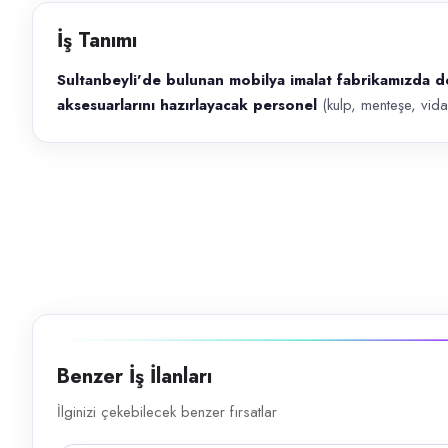
Başvuru kanalları
İş Tanımı
Telefon
Sultanbeyli'de bulunan mobilya imalat fabrikamızda d
İlan açıklaması
aksesuarlarını hazırlayacak personel
(kulp, menteşe, vida
Sultanbeyli'de bulunan mobilya imalat fabrikamızda depoda paketli ürün
Benzer İş İlanları
İlginizi çekebilecek benzer fırsatlar