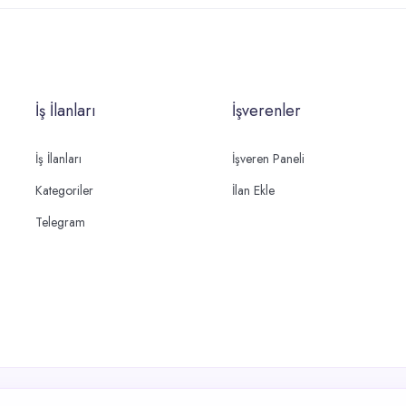
İş İlanları
İşverenler
İş İlanları
İşveren Paneli
Kategoriler
İlan Ekle
Telegram