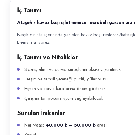
Başvuru kanalları
İş Tanımı
Telefon
Ataşehir havuz başı işletmemize tecrübeli garson aran
İlan açıklaması
Neçih bir site içerisinde yer alan havuz başı restoran/kafe iş
Ataşehir havuz başı işletmemize tecrübeli garson aranıyor. Neçih bir s
Elemanı arıyoruz.
İş Tanımı ve Nitelikler
Sipariş alımı ve servis süreçlerini eksiksiz yürütmek
İletişim ve temsil yeteneği güçlü, güler yüzlü
Hijyen ve servis kurallarına önem gösteren
Çalışma temposuna uyum sağlayabilecek
Sunulan İmkanlar
Net Maaş:
40.000 ₺ – 50.000 ₺
arası
Yemek