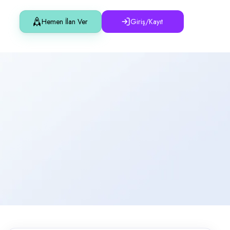
Hemen İlan Ver
Giriş/Kayıt