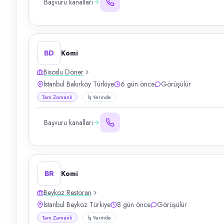
Başvuru kanalları
BD
Komi
Bisoslu Döner
İstanbul Bakırköy Türkiye
6 gün önce
Görüşülür
Tam Zamanlı
İş Yerinde
Başvuru kanalları
BR
Komi
Beykoz Restoran
İstanbul Beykoz Türkiye
8 gün önce
Görüşülür
Tam Zamanlı
İş Yerinde