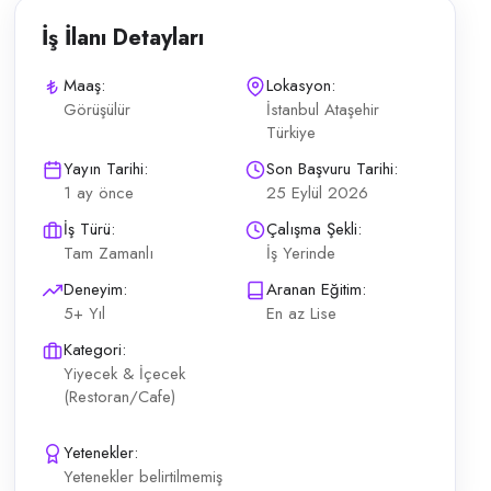
İş İlanı Detayları
Maaş:
Lokasyon:
Görüşülür
İstanbul Ataşehir
Türkiye
zlü ve tecrübeli Servis Elemanı arıyoruz. İş Tanımı ve Nitelikler Sipar
Yayın Tarihi:
Son Başvuru Tarihi:
1 ay önce
25 Eylül 2026
İş Türü:
Çalışma Şekli:
Tam Zamanlı
İş Yerinde
Deneyim:
Aranan Eğitim:
5+ Yıl
En az Lise
Kategori:
Yiyecek & İçecek
(Restoran/Cafe)
Yetenekler:
Yetenekler belirtilmemiş