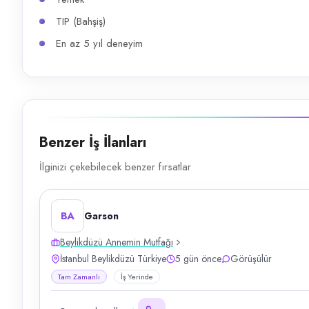
TIP (Bahşiş)
En az 5 yıl deneyim
Benzer İş İlanları
İlginizi çekebilecek benzer fırsatlar
BA
Garson
Beylikdüzü Annemin Mutfağı
İstanbul Beylikdüzü Türkiye
5 gün önce
Görüşülür
Tam Zamanlı
İş Yerinde