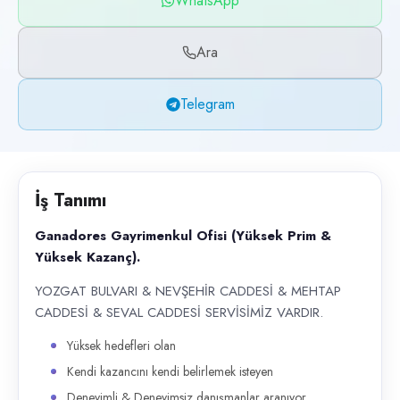
WhatsApp
Başvuru kanalları
WhatsApp, Telegram, Telefon
Ara
İlan açıklaması
Telegram
Ganadores Gayrimenkul Ofisi (Yüksek Prim & Yüksek Kazanç). YOZGAT BU
İş Tanımı
Ganadores Gayrimenkul Ofisi (Yüksek Prim &
Yüksek Kazanç).
YOZGAT BULVARI & NEVŞEHİR CADDESİ & MEHTAP
CADDESİ & SEVAL CADDESİ SERVİSİMİZ VARDIR.
Yüksek hedefleri olan
Kendi kazancını kendi belirlemek isteyen
Deneyimli & Deneyimsiz danışmanlar aranıyor