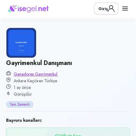
Pozisyon
Giriş
Gayrimenkul Danışmanı
Firma
Ganadores Gayrimenkul
Kategori
Satış & Pazarlama
Konum
Gayrimenkul Danışmanı
Keçiören, Ankara
Ganadores Gayrimenkul
Ankara Keçiören Türkiye
Çalışma şekli
1 ay önce
Tam Zamanlı
Görüşülür
Yayın tarihi
Tam Zamanlı
23 Haziran 2026
Son geçerlilik
Başvuru kanalları:
21 Eylül 2026