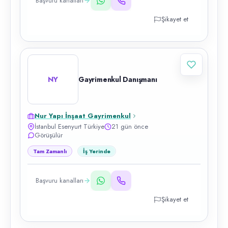
Başvuru kanalları
Şikayet et
NY
Gayrimenkul Danışmanı
Nur Yapı İnşaat Gayrimenkul
İstanbul Esenyurt Türkiye
21 gün önce
Görüşülür
Tam Zamanlı
İş Yerinde
Başvuru kanalları
Şikayet et