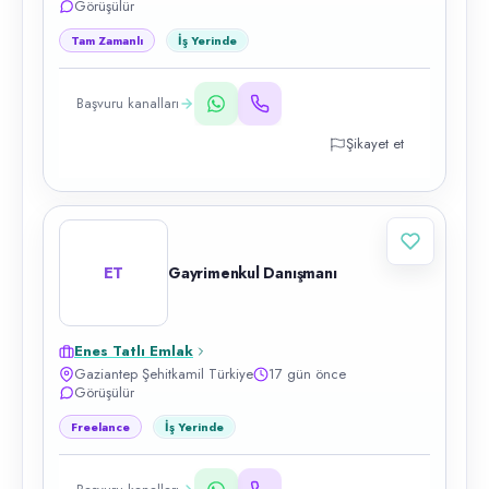
Görüşülür
Tam Zamanlı
İş Yerinde
Başvuru kanalları
Şikayet et
ET
Gayrimenkul Danışmanı
Enes Tatlı Emlak
Gaziantep Şehitkamil Türkiye
17 gün önce
Görüşülür
Freelance
İş Yerinde