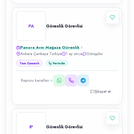
PA
Güvenlik Görevlisi
Panora Avm Mağaza Güvenlik
Ankara Çankaya Türkiye
1 ay önce
Görüşülür
Tam Zamanlı
İş Yerinde
Başvuru kanalları
Şikayet et
IP
Güvenlik Görevlisi