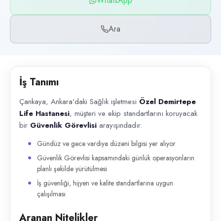
WhatsApp
Başvuru kanalları
WhatsApp, Telefon
Ara
İlan açıklaması
Çankaya, Ankara'daki Sağlık işletmesi Özel Demirtepe Life Hastanesi , m
İş Tanımı
Çankaya, Ankara'daki Sağlık işletmesi
Özel Demirtepe
Life Hastanesi
, müşteri ve ekip standartlarını koruyacak
bir
Güvenlik Görevlisi
arayışındadır.
Gündüz ve gece vardiya düzeni bilgisi yer alıyor
Güvenlik Görevlisi kapsamındaki günlük operasyonların
planlı şekilde yürütülmesi
İş güvenliği, hijyen ve kalite standartlarına uygun
çalışılması
Aranan Nitelikler