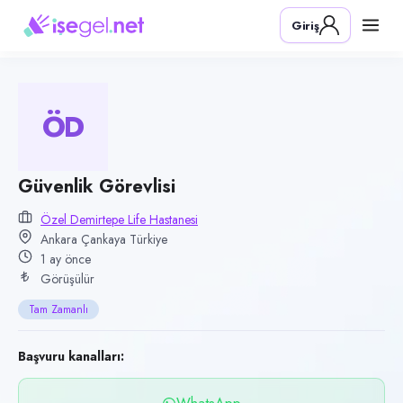
Pozisyon
Giriş
Güvenlik Görevlisi
Firma
Özel Demirtepe Life Hastanesi
ÖD
Kategori
Güvenlik
Konum
Güvenlik Görevlisi
Çankaya, Ankara
Özel Demirtepe Life Hastanesi
Ankara Çankaya Türkiye
Çalışma şekli
1 ay önce
Tam Zamanlı · Ofis
Görüşülür
Yayın tarihi
Tam Zamanlı
22 Haziran 2026
Son geçerlilik
Başvuru kanalları:
20 Eylül 2026