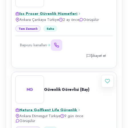
Iss Proser Güvenlik Hizmetleri
Ankara Çankaya Türkiye
2 ay önce
Görüşülür
Tam Zamanlı
Saha
Başvuru kanalları
Şikayet et
NG
Güvenlik Görevlisi (Bay)
Natura Golfkent Life Güvenlik
Ankara Etimesgut Türkiye
9 gün önce
Görüşülür