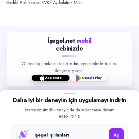
Gizlilik Politikası ve KVKK Aydınlatma Metni
İşegel.net
mobil
cebinizde
Güncel iş ilanlarını takip edin, işverenlerle hızlıca
iletişime geçin.
App Store
Google Play
Daha iyi bir deneyim için uygulamayı indirin
İsterseniz şimdilik tarayıcıda da kullanmaya devam
edebilirsiniz.
©
2026
işegel.net. Tüm hakları saklıdır.
işegel.net bir ilan yayın platformudur; iş bulma aracılığı veya işe
işegel iş ilanları
yerleştirme faaliyeti yapmaz.
Aç