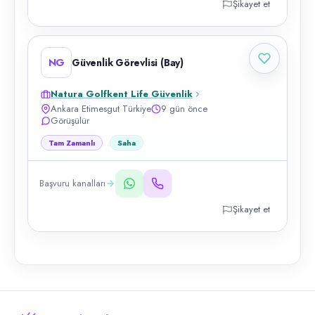
Şikayet et
NG
Güvenlik Görevlisi (Bay)
Natura Golfkent Life Güvenlik
Ankara Etimesgut Türkiye
9 gün önce
Görüşülür
Tam Zamanlı
Saha
Başvuru kanalları
Şikayet et