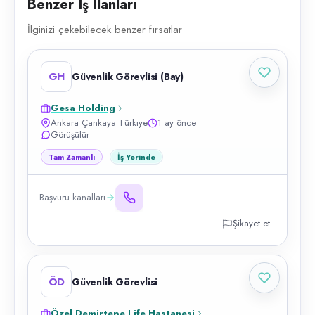
Benzer İş İlanları
İlginizi çekebilecek benzer fırsatlar
GH
Güvenlik Görevlisi (Bay)
Gesa Holding
Ankara Çankaya Türkiye
1 ay önce
Görüşülür
Tam Zamanlı
İş Yerinde
Başvuru kanalları
Şikayet et
ÖD
Güvenlik Görevlisi
Özel Demirtepe Life Hastanesi