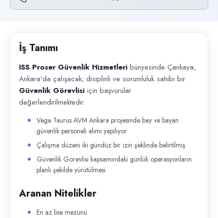
Başvuru kanalları
Telefon
İlan açıklaması
İş Tanımı
ISS Proser Güvenlik Hizmetleri bünyesinde Çankaya, Ankara'da çalışacak
ISS Proser Güvenlik Hizmetleri
bünyesinde Çankaya,
Ankara'da çalışacak; disiplinli ve sorumluluk sahibi bir
Güvenlik Görevlisi
için başvurular
değerlendirilmektedir.
Vega Taurus AVM Ankara projesinde bay ve bayan
güvenlik personeli alımı yapılıyor
Çalışma düzeni iki gündüz bir izin şeklinde belirtilmiş
Güvenlik Görevlisi kapsamındaki günlük operasyonların
planlı şekilde yürütülmesi
Aranan Nitelikler
En az lise mezunu