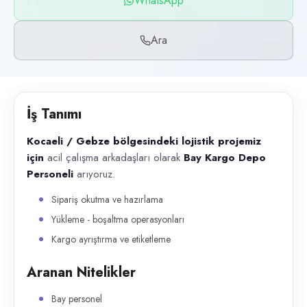
WhatsApp
Başvuru kanalları
WhatsApp, Telefon
Ara
İlan açıklaması
Kocaeli / Gebze bölgesindeki lojistik projemiz için acil çalışma arka
İş Tanımı
Kocaeli / Gebze bölgesindeki lojistik projemiz
için
acil çalışma arkadaşları olarak
Bay Kargo Depo
Personeli
arıyoruz.
Sipariş okutma ve hazırlama
Yükleme - boşaltma operasyonları
Kargo ayrıştırma ve etiketleme
Aranan Nitelikler
Bay personel