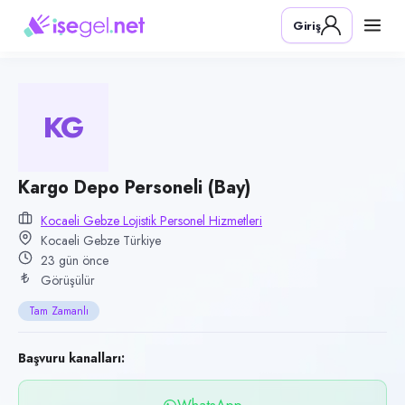
Pozisyon
Giriş
Kargo Depo Personeli (Bay)
Firma
Kocaeli Gebze Lojistik Personel Hizmetleri
KG
Kategori
Lojistik & Taşımacılık
Konum
Kargo Depo Personeli (Bay)
Gebze, Kocaeli
Kocaeli Gebze Lojistik Personel Hizmetleri
Kocaeli Gebze Türkiye
Çalışma şekli
23 gün önce
Tam Zamanlı · Ofis
Görüşülür
Yayın tarihi
Tam Zamanlı
15 Temmuz 2026
Son geçerlilik
Başvuru kanalları:
13 Ekim 2026