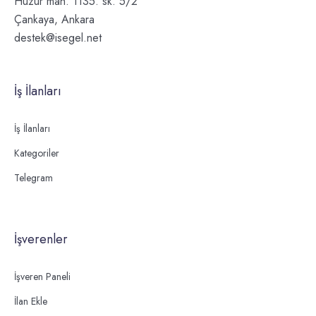
Huzur mah. 1135. sk. 5/2
Çankaya, Ankara
destek@isegel.net
İş İlanları
İş İlanları
Kategoriler
Telegram
İşverenler
İşveren Paneli
İlan Ekle