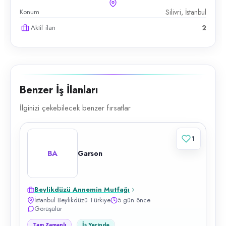
Konum
Silivri, İstanbul
Aktif ilan
2
Benzer İş İlanları
İlginizi çekebilecek benzer fırsatlar
1
BA
Garson
Beylikdüzü Annemin Mutfağı
İstanbul Beylikdüzü Türkiye
5 gün önce
Görüşülür
Tam Zamanlı
İş Yerinde