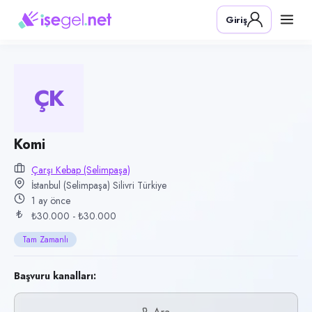
Pozisyon
Giriş
Komi
Firma
Çarşı Kebap (Selimpaşa)
ÇK
Kategori
Yiyecek & İçecek (Restoran/Cafe)
Konum
Komi
Silivri, İstanbul (Selimpaşa)
Çarşı Kebap (Selimpaşa)
İstanbul (Selimpaşa) Silivri Türkiye
Çalışma şekli
1 ay önce
Tam Zamanlı · Ofis
₺30.000 - ₺30.000
Yayın tarihi
Tam Zamanlı
5 Temmuz 2026
Son geçerlilik
Başvuru kanalları:
3 Ekim 2026