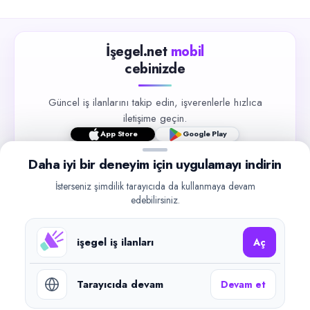
İşegel.net
mobil
cebinizde
Güncel iş ilanlarını takip edin, işverenlerle hızlıca
iletişime geçin.
App Store
Google Play
Daha iyi bir deneyim için uygulamayı indirin
İsterseniz şimdilik tarayıcıda da kullanmaya devam
edebilirsiniz.
©
2026
işegel.net. Tüm hakları saklıdır.
işegel iş ilanları
Aç
işegel.net bir ilan yayın platformudur; iş bulma aracılığı veya işe
yerleştirme faaliyeti yapmaz.
Tarayıcıda devam
Devam et
Benzer aramalar