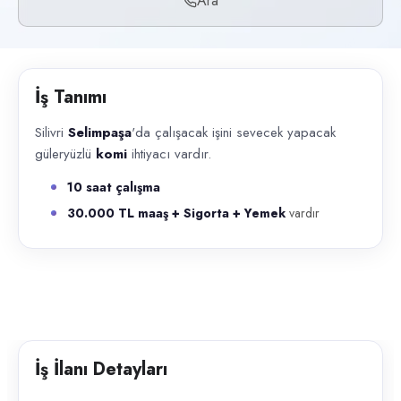
Ara
Başvuru kanalları
Telefon
İlan açıklaması
İş Tanımı
Silivri Selimpaşa 'da çalışacak işini sevecek yapacak güleryüzlü komi
Silivri
Selimpaşa
'da çalışacak işini sevecek yapacak
güleryüzlü
komi
ihtiyacı vardır.
10 saat çalışma
30.000 TL maaş + Sigorta + Yemek
vardır
İş İlanı Detayları