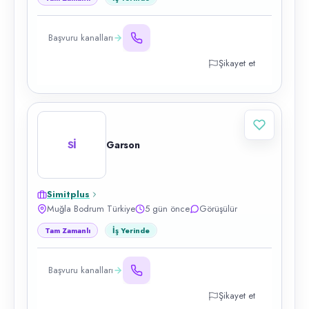
Başvuru kanalları
Şikayet et
Sİ
Garson
Simitplus
Muğla Bodrum Türkiye
5 gün önce
Görüşülür
Tam Zamanlı
İş Yerinde
Başvuru kanalları
Şikayet et