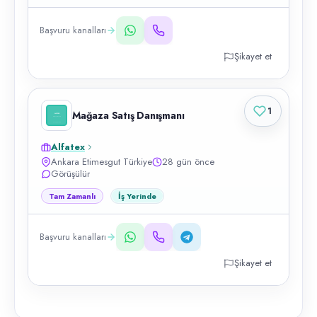
Başvuru kanalları
Şikayet et
1
Mağaza Satış Danışmanı
Alfatex
Ankara Etimesgut Türkiye
28 gün önce
Görüşülür
Tam Zamanlı
İş Yerinde
Başvuru kanalları
Şikayet et