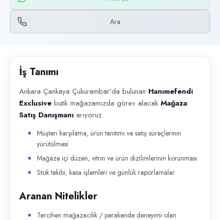
Başvuru kanalları
WhatsApp, Telefon
Ara
İlan açıklaması
Ankara Çankaya Çukurambar'da bulunan Hanımefendi Exclusive butik mağ
İş Tanımı
Ankara Çankaya Çukurambar'da bulunan
Hanımefendi
Exclusive
butik mağazamızda görev alacak
Mağaza
Satış Danışmanı
arıyoruz.
Müşteri karşılama, ürün tanıtımı ve satış süreçlerinin
yürütülmesi
Mağaza içi düzen, vitrin ve ürün dizilimlerinin korunması
Stok takibi, kasa işlemleri ve günlük raporlamalar
Aranan Nitelikler
Tercihen mağazacılık / perakende deneyimi olan