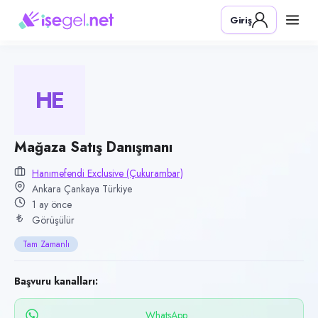
Pozisyon
Giriş
Mağaza Satış Danışmanı
Firma
Hanımefendi Exclusive (Çukurambar)
HE
Kategori
Perakende & Mağazacılık
Konum
Mağaza Satış Danışmanı
Çankaya, Ankara
Hanımefendi Exclusive (Çukurambar)
Ankara Çankaya Türkiye
Çalışma şekli
1 ay önce
Tam Zamanlı · Ofis
Görüşülür
Yayın tarihi
Tam Zamanlı
30 Haziran 2026
Son geçerlilik
Başvuru kanalları:
28 Eylül 2026
WhatsApp