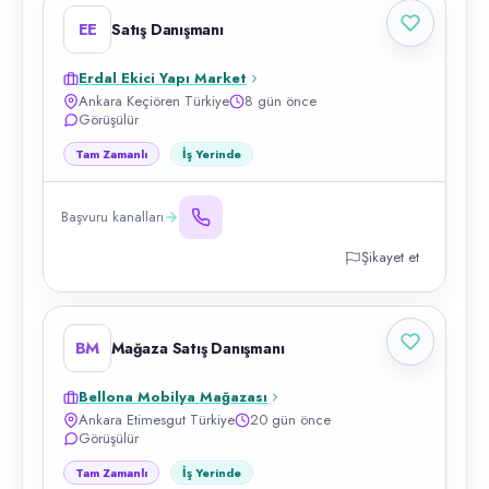
EE
Satış Danışmanı
Erdal Ekici Yapı Market
Ankara Keçiören Türkiye
8 gün önce
Görüşülür
Tam Zamanlı
İş Yerinde
Başvuru kanalları
Şikayet et
BM
Mağaza Satış Danışmanı
Bellona Mobilya Mağazası
Ankara Etimesgut Türkiye
20 gün önce
Görüşülür
Tam Zamanlı
İş Yerinde