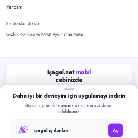
Yardım
Sık Sorulan Sorular
Gizlilik Politikası ve KVKK Aydınlatma Metni
İşegel.net
mobil
cebinizde
Güncel iş ilanlarını takip edin, işverenlerle hızlıca
Daha iyi bir deneyim için uygulamayı indirin
iletişime geçin.
İsterseniz şimdilik tarayıcıda da kullanmaya devam
App Store
Google Play
edebilirsiniz.
işegel iş ilanları
Aç