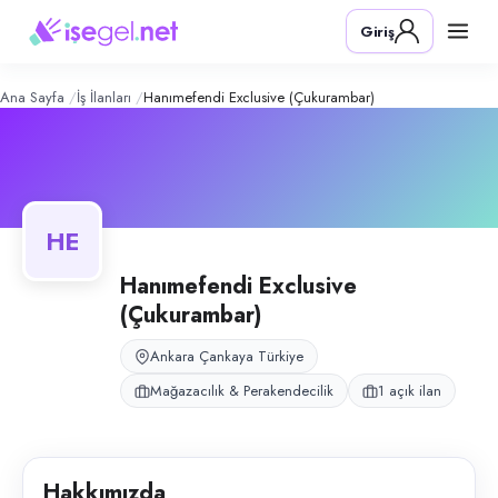
Hanımefendi Exclusive (Çukurambar
Konum:
Çankaya, Ankara
Giriş
Hanımefendi Exclusive, Ankara Çankaya Çukurambar'da abiye elbise ma
Açık pozisyonlar
Mağaza Satış Danışmanı
Ana Sayfa
İş İlanları
Hanımefendi Exclusive (Çukurambar)
HE
Hanımefendi Exclusive
(Çukurambar)
Ankara Çankaya Türkiye
Mağazacılık & Perakendecilik
1 açık ilan
Hakkımızda