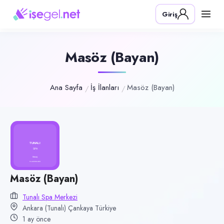
Pozisyon
Giriş
Masöz (Bayan)
Firma
Tunalı Spa Merkezi
Masöz (Bayan)
Kategori
Temizlik & Hizmet
Ana Sayfa
İş İlanları
Masöz (Bayan)
Konum
Çankaya, Ankara (Tunalı)
Çalışma şekli
Freelance
Yayın tarihi
Masöz (Bayan)
1 Temmuz 2026
Tunalı Spa Merkezi
Son geçerlilik
Ankara (Tunalı) Çankaya Türkiye
29 Eylül 2026
1 ay önce