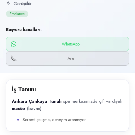
Başvuru kanalları
Görüşülür
WhatsApp, Telefon
Freelance
İlan açıklaması
Başvuru kanalları:
Ankara Çankaya Tunalı spa merkezimizde çift vardiyalı masöz (bayan)
WhatsApp
Ara
İş Tanımı
Ankara Çankaya Tunalı
spa merkezimizde çift vardiyalı
masöz
(bayan).
Serbest çalışma; deneyim aranmıyor