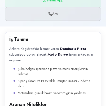
WhatsApp
Başvuru kanalları
WhatsApp, Telefon
Ara
İlan açıklaması
Ankara Keçiören'de hizmet veren Domino's Pizza şubemizde görev alacak 
İş Tanımı
Ankara Keçiören'de hizmet veren
Domino's Pizza
şubemizde görev alacak
Moto Kurye
takım arkadaşları
arıyoruz.
Şube bölgesi içerisinde pizza ve menü siparişlerinin
teslimatı
Sipariş ekranı ve POS takibi, müşteri imzası / ödeme
alımı
Motosikletin günlük bakım ve temizliğinin yapılması
Aranan Nitelikler