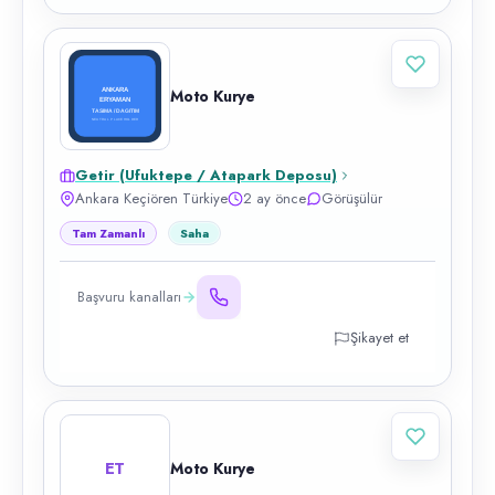
Moto Kurye
Getir (Ufuktepe / Atapark Deposu)
Ankara Keçiören Türkiye
2 ay önce
Görüşülür
Tam Zamanlı
Saha
Başvuru kanalları
Şikayet et
ET
Moto Kurye