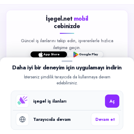
İşegel.net
mobil
cebinizde
Güncel iş ilanlarını takip edin, işverenlerle hızlıca
iletişime geçin.
App Store
Google Play
Daha iyi bir deneyim için uygulamayı indirin
İsterseniz şimdilik tarayıcıda da kullanmaya devam
edebilirsiniz.
©
2026
işegel.net. Tüm hakları saklıdır.
işegel iş ilanları
Aç
işegel.net bir ilan yayın platformudur; iş bulma aracılığı veya işe
yerleştirme faaliyeti yapmaz.
Tarayıcıda devam
Devam et
Benzer aramalar