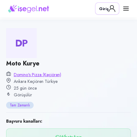
Pozisyon
Giriş
Moto Kurye
Firma
Domino's Pizza (Keçiören)
DP
Kategori
Lojistik & Taşımacılık
Konum
Moto Kurye
Keçiören, Ankara
Domino's Pizza (Keçiören)
Ankara Keçiören Türkiye
Çalışma şekli
25 gün önce
Tam Zamanlı
Görüşülür
Yayın tarihi
Tam Zamanlı
12 Temmuz 2026
Son geçerlilik
Başvuru kanalları:
10 Ekim 2026