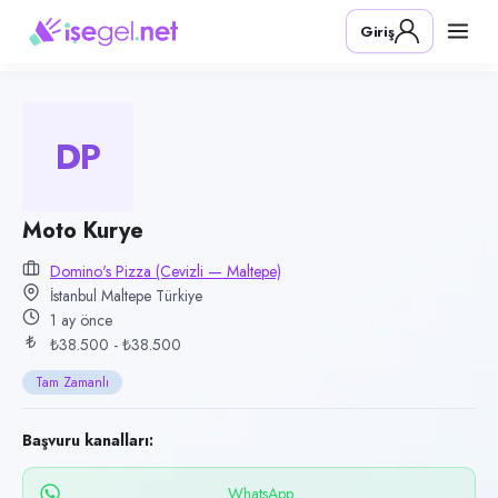
Pozisyon
Giriş
Moto Kurye
Firma
Domino's Pizza (Cevizli — Maltepe)
DP
Kategori
Lojistik & Taşımacılık
Konum
Moto Kurye
Maltepe, İstanbul
Domino's Pizza (Cevizli — Maltepe)
İstanbul Maltepe Türkiye
Çalışma şekli
1 ay önce
Tam Zamanlı
₺38.500 - ₺38.500
Yayın tarihi
Tam Zamanlı
11 Haziran 2026
Son geçerlilik
Başvuru kanalları:
9 Eylül 2026
WhatsApp