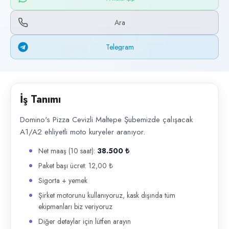
Başvuru kanalları
WhatsApp, Telegram, Telefon
Ara
İlan açıklaması
Telegram
Domino's Pizza Cevizli Maltepe Şubemizde çalışacak A1/A2 ehliyetli mo
İş Tanımı
Domino's Pizza Cevizli Maltepe Şubemizde çalışacak
A1/A2 ehliyetli moto kuryeler aranıyor.
Net maaş (10 saat):
38.500 ₺
Paket başı ücret: 12,00 ₺
Sigorta + yemek
Şirket motorunu kullanıyoruz, kask dışında tüm
ekipmanları biz veriyoruz
Diğer detaylar için lütfen arayın