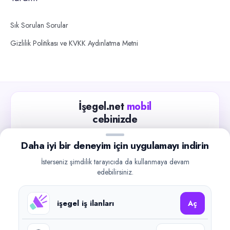
Sık Sorulan Sorular
Gizlilik Politikası ve KVKK Aydınlatma Metni
İşegel.net
mobil
cebinizde
Güncel iş ilanlarını takip edin, işverenlerle hızlıca
Daha iyi bir deneyim için uygulamayı indirin
iletişime geçin.
İsterseniz şimdilik tarayıcıda da kullanmaya devam
App Store
Google Play
edebilirsiniz.
işegel iş ilanları
Aç