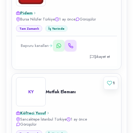
Pidem
Bursa Nilüfer Türkiye
1 ay önce
Görüşülür
Tam Zamanlı
İş Yerinde
Başvuru kanalları
Şikayet et
1
KY
Mutfak Elemanı
Köfteci Yusuf
Sancaktepe İstanbul Türkiye
1 ay önce
Görüşülür