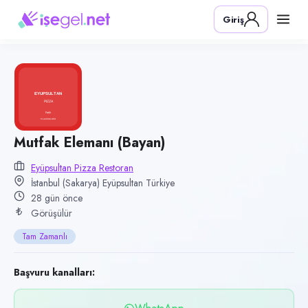
Pozisyon
Giriş
Mutfak Elemanı (Bayan)
Firma
Eyüpsultan Pizza Restoran
Kategori
Yiyecek & İçecek (Restoran/Cafe)
Konum
Mutfak Elemanı (Bayan)
Eyüpsultan, İstanbul (Sakarya)
Eyüpsultan Pizza Restoran
İstanbul (Sakarya) Eyüpsultan Türkiye
Çalışma şekli
28 gün önce
Tam Zamanlı
Görüşülür
Yayın tarihi
Tam Zamanlı
10 Temmuz 2026
Son geçerlilik
Başvuru kanalları:
8 Ekim 2026