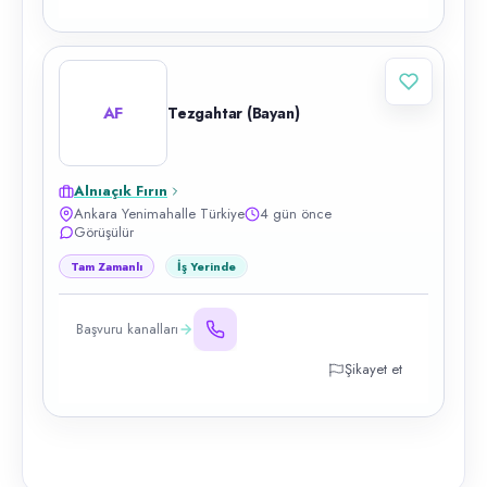
AF
Tezgahtar (Bayan)
Alnıaçık Fırın
Ankara Yenimahalle Türkiye
4 gün önce
Görüşülür
Tam Zamanlı
İş Yerinde
Başvuru kanalları
Şikayet et