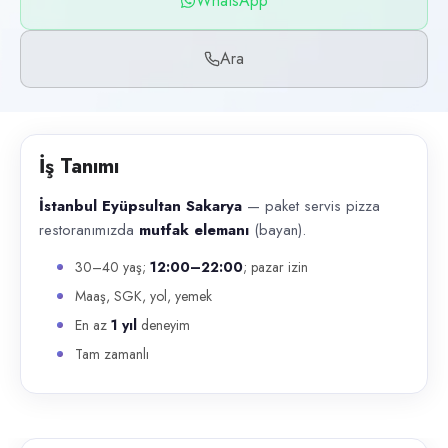
WhatsApp
Başvuru kanalları
WhatsApp, Telefon
Ara
İlan açıklaması
İstanbul Eyüpsultan Sakarya — paket servis pizza restoranımızda mu
İş Tanımı
İstanbul Eyüpsultan Sakarya
— paket servis pizza
restoranımızda
mutfak elemanı
(bayan).
30–40 yaş;
12:00–22:00
; pazar izin
Maaş, SGK, yol, yemek
En az
1 yıl
deneyim
Tam zamanlı