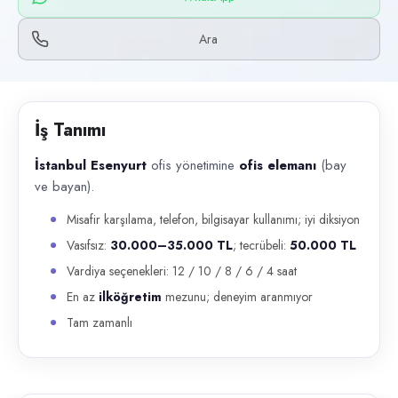
Başvuru kanalları
WhatsApp, Telefon
Ara
İlan açıklaması
İstanbul Esenyurt ofis yönetimine ofis elemanı (bay ve bayan). Misafi
İş Tanımı
İstanbul Esenyurt
ofis yönetimine
ofis elemanı
(bay
ve bayan).
Misafir karşılama, telefon, bilgisayar kullanımı; iyi diksiyon
Vasıfsız:
30.000–35.000 TL
; tecrübeli:
50.000 TL
Vardiya seçenekleri: 12 / 10 / 8 / 6 / 4 saat
En az
ilköğretim
mezunu; deneyim aranmıyor
Tam zamanlı