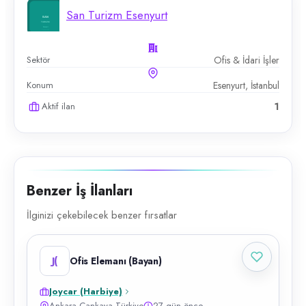
San Turizm Esenyurt
Sektör
Ofis & İdari İşler
Konum
Esenyurt, İstanbul
Aktif ilan
1
Benzer İş İlanları
İlginizi çekebilecek benzer fırsatlar
J(
Ofis Elemanı (Bayan)
Joycar (Harbiye)
Ankara Çankaya Türkiye
27 gün önce