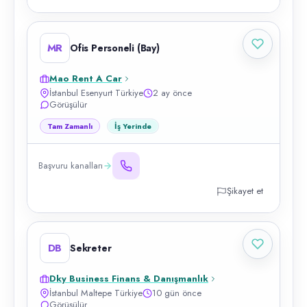
MR
Ofis Personeli (Bay)
Mao Rent A Car
İstanbul Esenyurt Türkiye
2 ay önce
Görüşülür
Tam Zamanlı
İş Yerinde
Başvuru kanalları
Şikayet et
DB
Sekreter
Dky Business Finans & Danışmanlık
İstanbul Maltepe Türkiye
10 gün önce
Görüşülür