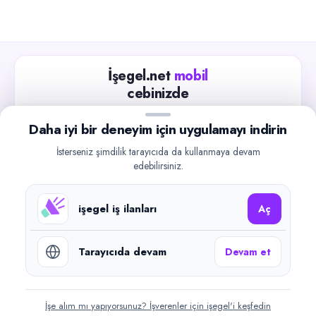
İşegel.net
mobil
cebinizde
Güncel iş ilanlarını takip edin, işverenlerle hızlıca
Daha iyi bir deneyim için uygulamayı indirin
iletişime geçin.
İsterseniz şimdilik tarayıcıda da kullanmaya devam
App Store
Google Play
edebilirsiniz.
işegel iş ilanları
Aç
Tarayıcıda devam
Devam et
©
2026
işegel.net. Tüm hakları saklıdır.
işegel.net bir ilan yayın platformudur; iş bulma aracılığı veya işe
yerleştirme faaliyeti yapmaz.
İşe alım mı yapıyorsunuz? İşverenler için işegel'i keşfedin