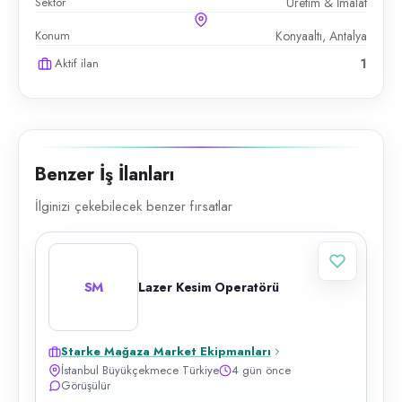
Sektör
Üretim & İmalat
Konum
Konyaaltı, Antalya
Aktif ilan
1
Benzer İş İlanları
İlginizi çekebilecek benzer fırsatlar
SM
Lazer Kesim Operatörü
Starke Mağaza Market Ekipmanları
İstanbul Büyükçekmece Türkiye
4 gün önce
Görüşülür