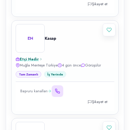
Şikayet et
EN
Kasap
Etçi Nadir
Muğla Menteşe Türkiye
4 gün önce
Görüşülür
Tam Zamanlı
İş Yerinde
Başvuru kanalları
Şikayet et