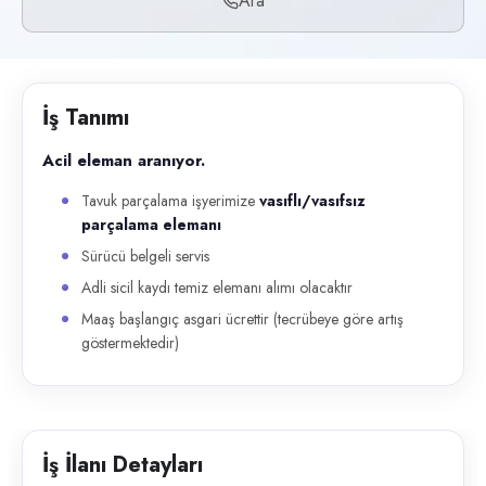
Ara
Başvuru kanalları
Telefon
İlan açıklaması
İş Tanımı
Acil eleman aranıyor. Tavuk parçalama işyerimize vasıflı/vasıfsız parç
Acil eleman aranıyor.
Tavuk parçalama işyerimize
vasıflı/vasıfsız
parçalama elemanı
Sürücü belgeli servis
Adli sicil kaydı temiz elemanı alımı olacaktır
Maaş başlangıç asgari ücrettir (tecrübeye göre artış
göstermektedir)
İş İlanı Detayları