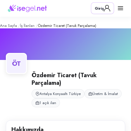
Özdemir Ticaret (Tavuk Parçalama)
– 
Konum:
Konyaaltı, Antalya
Giriş
Özdemir Ticaret, Antalya Konyaaltı'nda tavuk parçalama işyeri olarak 
Açık pozisyonlar
Parçalama Elemanı
Ana Sayfa
İş İlanları
Özdemir Ticaret (Tavuk Parçalama)
ÖT
Özdemir Ticaret (Tavuk
Parçalama)
Antalya Konyaaltı Türkiye
Üretim & İmalat
1 açık ilan
Hakkımızda