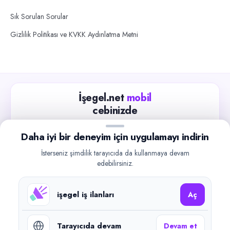
Sık Sorulan Sorular
Gizlilik Politikası ve KVKK Aydınlatma Metni
İşegel.net
mobil
cebinizde
Güncel iş ilanlarını takip edin, işverenlerle hızlıca
Daha iyi bir deneyim için uygulamayı indirin
iletişime geçin.
İsterseniz şimdilik tarayıcıda da kullanmaya devam
App Store
Google Play
edebilirsiniz.
işegel iş ilanları
Aç
Tarayıcıda devam
Devam et
©
2026
işegel.net. Tüm hakları saklıdır.