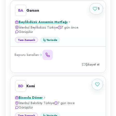
1
BA
Garson
Beylikdüzü Annemin Mutfağı
İstanbul Beylikdüzü Türkiye
7 gün önce
Görüşülür
Tam Zamanlı
İş Yerinde
Başvuru kanalları
Şikayet et
BD
Komi
Bisoslu Döner
İstanbul Bakırköy Türkiye
7 gün önce
Görüşülür
Tam Zamanlı
İş Yerinde