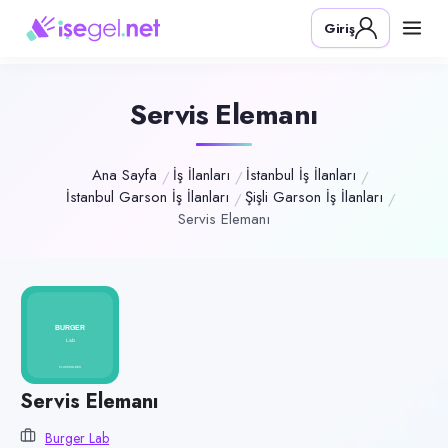
Pozisyon
Giriş
Servis Elemanı
Firma
Burger Lab
Servis Elemanı
Kategori
Yiyecek & İçecek (Restoran/Cafe)
Ana Sayfa
İş İlanları
İstanbul İş İlanları
İstanbul Garson İş İlanları
Şişli Garson İş İlanları
Konum
Servis Elemanı
Şişli, İstanbul
Çalışma şekli
Tam Zamanlı · Ofis
Yayın tarihi
19 Haziran 2026
Son geçerlilik
Servis Elemanı
17 Eylül 2026
Burger Lab