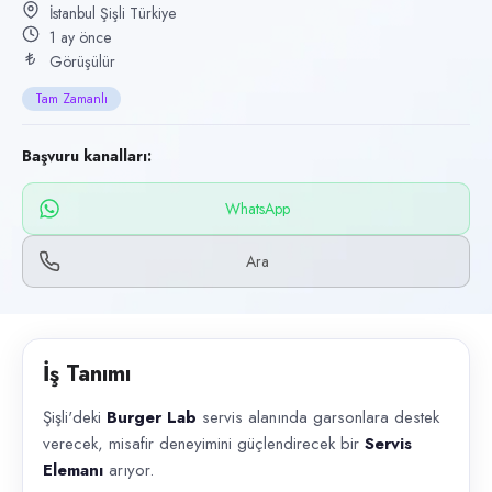
Başvuru kanalları
İstanbul Şişli Türkiye
1 ay önce
WhatsApp, Telefon
Görüşülür
İlan açıklaması
Tam Zamanlı
Şişli'deki Burger Lab servis alanında garsonlara destek verecek, misaf
Başvuru kanalları:
WhatsApp
Ara
İş Tanımı
Şişli'deki
Burger Lab
servis alanında garsonlara destek
verecek, misafir deneyimini güçlendirecek bir
Servis
Elemanı
arıyor.