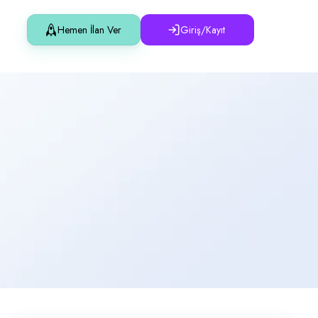
Hemen İlan Ver
Giriş/Kayıt