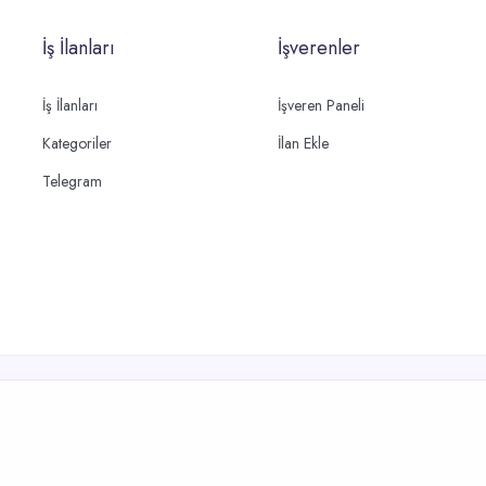
İş İlanları
İşverenler
İş İlanları
İşveren Paneli
Kategoriler
İlan Ekle
Telegram