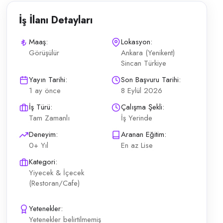
İş İlanı Detayları
Maaş:
Lokasyon:
Görüşülür
Ankara (Yenikent)
Sincan Türkiye
tlesi; sabah yoğunluğu En az lise mezunu; deneyim aranmıyor Tam zama
Yayın Tarihi:
Son Başvuru Tarihi:
1 ay önce
8 Eylül 2026
İş Türü:
Çalışma Şekli:
Tam Zamanlı
İş Yerinde
Deneyim:
Aranan Eğitim:
0+ Yıl
En az Lise
Kategori:
Yiyecek & İçecek
(Restoran/Cafe)
Yetenekler:
Yetenekler belirtilmemiş