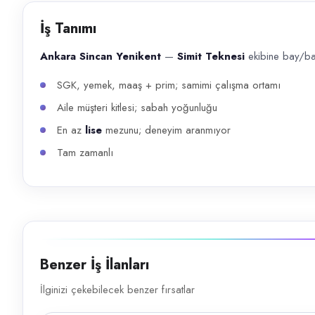
Başvuru kanalları
İş Tanımı
WhatsApp, Telefon
Ankara Sincan Yenikent
—
Simit Teknesi
ekibine bay/ba
İlan açıklaması
SGK, yemek, maaş + prim; samimi çalışma ortamı
Ankara Sincan Yenikent — Simit Teknesi ekibine bay/bayan servis ele
Aile müşteri kitlesi; sabah yoğunluğu
En az
lise
mezunu; deneyim aranmıyor
Tam zamanlı
Benzer İş İlanları
İlginizi çekebilecek benzer fırsatlar