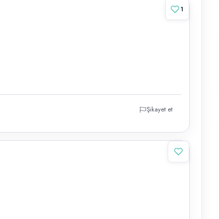
1
Şikayet et