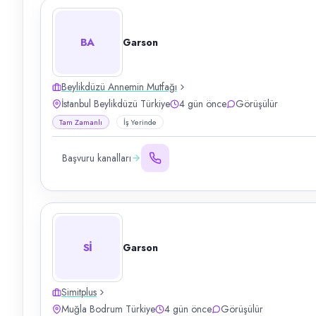
BA
Garson
Beylikdüzü Annemin Mutfağı
İstanbul Beylikdüzü Türkiye
4 gün önce
Görüşülür
Tam Zamanlı
İş Yerinde
Başvuru kanalları
Sİ
Garson
Simitplus
Muğla Bodrum Türkiye
4 gün önce
Görüşülür