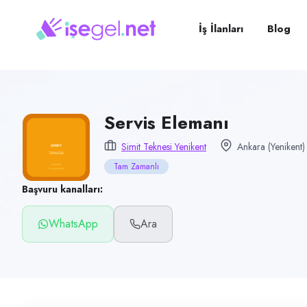
Pozisyon
Servis Elemanı
İş İlanları
Blog
Firma
Simit Teknesi Yenikent
Kategori
Yiyecek & İçecek (Restoran/Cafe)
Servis Elemanı
Konum
Simit Teknesi Yenikent
Ankara (Yenikent)
Sincan, Ankara (Yenikent)
Tam Zamanlı
Çalışma şekli
Başvuru kanalları:
Tam Zamanlı
WhatsApp
Ara
Yayın tarihi
10 Haziran 2026
Son geçerlilik
8 Eylül 2026