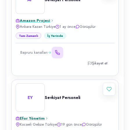
Amazon Projesi
Ankara Kazan Türkiye
1 ay önce
Görüşülür
Tam Zamanlı
İş Yerinde
Başvuru kanalları
Şikayet et
EY
Sevkiyat Personeli
Efor Yönetim
Kocaeli Gebze Türkiye
19 gün önce
Görüşülür