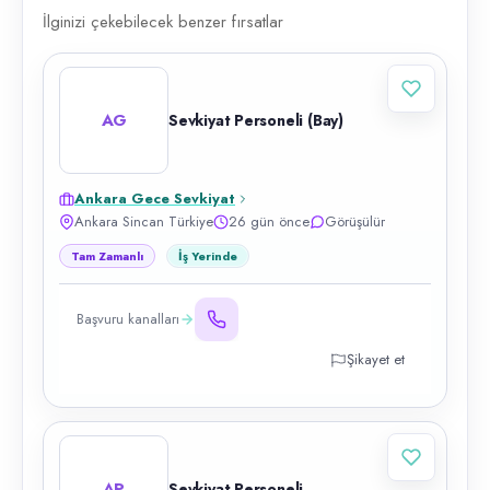
İlginizi çekebilecek benzer fırsatlar
AG
Sevkiyat Personeli (Bay)
Ankara Gece Sevkiyat
Ankara Sincan Türkiye
26 gün önce
Görüşülür
Tam Zamanlı
İş Yerinde
Başvuru kanalları
Şikayet et
AP
Sevkiyat Personeli