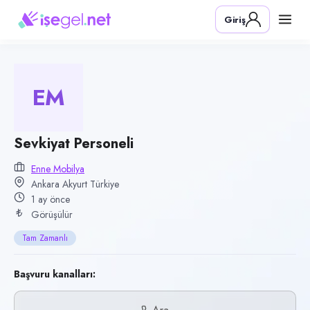
Pozisyon
Giriş
Sevkiyat Personeli
Firma
Enne Mobilya
EM
Kategori
Lojistik & Taşımacılık
Konum
Sevkiyat Personeli
Akyurt, Ankara
Enne Mobilya
Ankara Akyurt Türkiye
Çalışma şekli
1 ay önce
Tam Zamanlı · Ofis
Görüşülür
Yayın tarihi
Tam Zamanlı
25 Haziran 2026
Son geçerlilik
Başvuru kanalları:
23 Eylül 2026