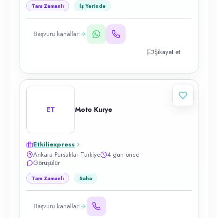
Tam Zamanlı
İş Yerinde
Başvuru kanalları
Şikayet et
ET
Moto Kurye
Etkiliexpress
Ankara Pursaklar Türkiye
4 gün önce
Görüşülür
Tam Zamanlı
Saha
Başvuru kanalları