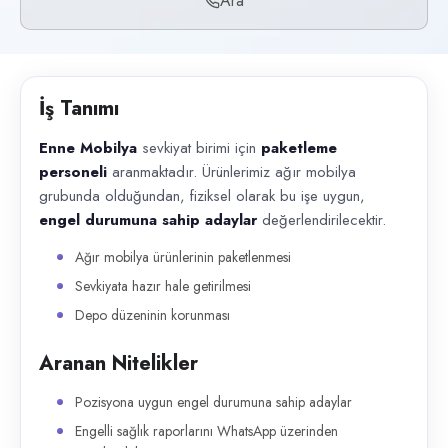
Ara
Başvuru kanalları
Telefon
İlan açıklaması
İş Tanımı
Enne Mobilya sevkiyat birimi için paketleme personeli aranmaktadır. Ü
Enne Mobilya
sevkiyat birimi için
paketleme
personeli
aranmaktadır. Ürünlerimiz ağır mobilya
grubunda olduğundan, fiziksel olarak bu işe uygun,
engel durumuna sahip adaylar
değerlendirilecektir.
Ağır mobilya ürünlerinin paketlenmesi
Sevkiyata hazır hale getirilmesi
Depo düzeninin korunması
Aranan Nitelikler
Pozisyona uygun engel durumuna sahip adaylar
Engelli sağlık raporlarını WhatsApp üzerinden