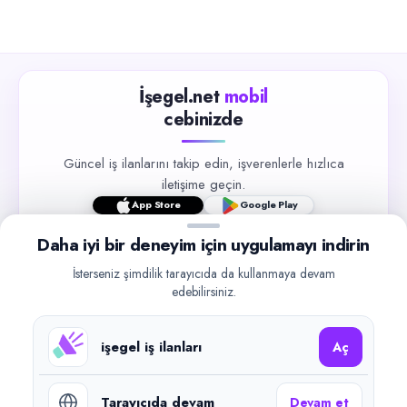
İşegel.net
mobil
cebinizde
Güncel iş ilanlarını takip edin, işverenlerle hızlıca
iletişime geçin.
App Store
Google Play
Daha iyi bir deneyim için uygulamayı indirin
İsterseniz şimdilik tarayıcıda da kullanmaya devam
edebilirsiniz.
©
2026
işegel.net. Tüm hakları saklıdır.
işegel iş ilanları
Aç
işegel.net bir ilan yayın platformudur; iş bulma aracılığı veya işe
yerleştirme faaliyeti yapmaz.
Tarayıcıda devam
Devam et