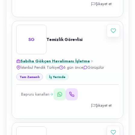
Şikayet et
SG
Temizlik Görevlisi
Sabiha Gökçen Havalimanı İşletme
İstanbul Pendik Türkiye
6 gün önce
Görüşülür
Tam Zamanlı
İş Yerinde
Başvuru kanalları
Şikayet et