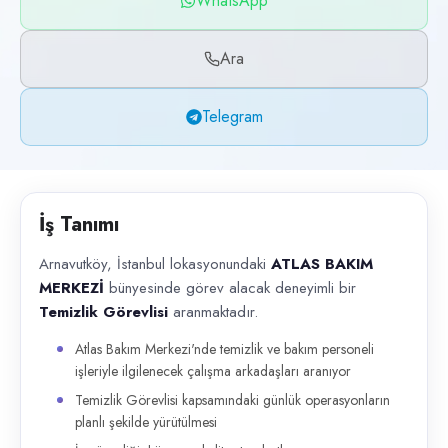
WhatsApp
Başvuru kanalları
WhatsApp, Telegram, Telefon
Ara
İlan açıklaması
Telegram
Arnavutköy, İstanbul lokasyonundaki ATLAS BAKIM MERKEZİ bünyesinde gör
İş Tanımı
Arnavutköy, İstanbul lokasyonundaki
ATLAS BAKIM
MERKEZİ
bünyesinde görev alacak deneyimli bir
Temizlik Görevlisi
aranmaktadır.
Atlas Bakım Merkezi'nde temizlik ve bakım personeli
işleriyle ilgilenecek çalışma arkadaşları aranıyor
Temizlik Görevlisi kapsamındaki günlük operasyonların
planlı şekilde yürütülmesi