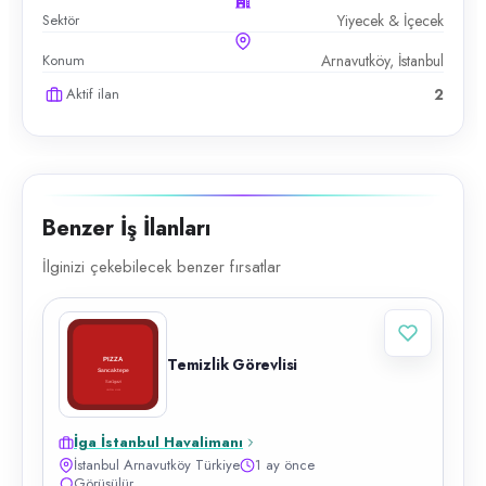
Sektör
Yiyecek & İçecek
Konum
Arnavutköy, İstanbul
Aktif ilan
2
Benzer İş İlanları
İlginizi çekebilecek benzer fırsatlar
Temizlik Görevlisi
İga İstanbul Havalimanı
İstanbul Arnavutköy Türkiye
1 ay önce
Görüşülür