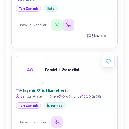
Tam Zamanlı
Saha
Başvuru kanalları
Şikayet et
AO
Temizlik Görevlisi
Ataşehir Ofis Hizmetleri
İstanbul Ataşehir Türkiye
5 gün önce
Görüşülür
Tam Zamanlı
İş Yerinde
Başvuru kanalları