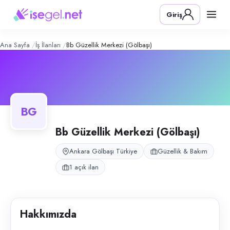
BB Güzellik Merkezi (Gölbaşı)
– Şirke
Konum:
Gölbaşı, Ankara
Giriş
BB Güzellik Merkezi, Ankara Gölbaşı'nda kurumsal yapıda hizmet veren 
Açık pozisyonlar
Güzellik Uzmanı
Ana Sayfa
İş İlanları
Bb Güzellik Merkezi (Gölbaşı)
BG
Bb Güzellik Merkezi (Gölbaşı)
Ankara Gölbaşı Türkiye
Güzellik & Bakım
1 açık ilan
Hakkımızda