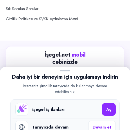
Sık Sorulan Sorular
Gizlilik Politikası ve KVKK Aydınlatma Metni
İşegel.net
mobil
cebinizde
Güncel iş ilanlarını takip edin, işverenlerle hızlıca
Daha iyi bir deneyim için uygulamayı indirin
iletişime geçin.
İsterseniz şimdilik tarayıcıda da kullanmaya devam
App Store
Google Play
edebilirsiniz.
işegel iş ilanları
Aç
Tarayıcıda devam
Devam et
©
2026
işegel.net. Tüm hakları saklıdır.