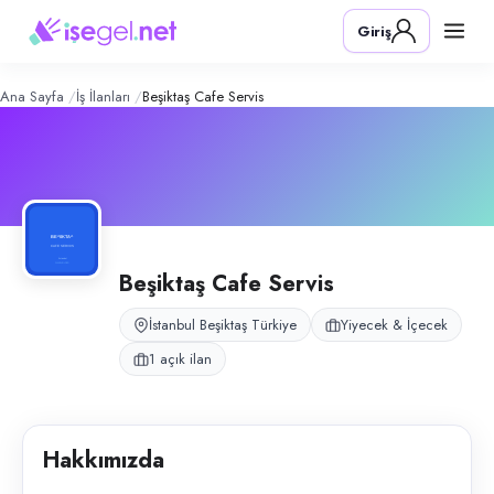
Beşiktaş Cafe Servis
– Şirket Profili
Konum:
Beşiktaş, İstanbul
Giriş
Beşiktaş Cafe Servis, İstanbul Beşiktaş’ta cafe servis ve müşteri karşıl
Açık pozisyonlar
Garson (Bayan)
Ana Sayfa
İş İlanları
Beşiktaş Cafe Servis
Beşiktaş Cafe Servis
İstanbul Beşiktaş Türkiye
Yiyecek & İçecek
1 açık ilan
Hakkımızda