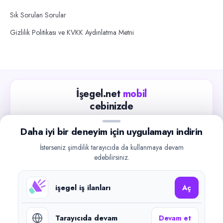
Sık Sorulan Sorular
Gizlilik Politikası ve KVKK Aydınlatma Metni
İşegel.net
mobil
cebinizde
Güncel iş ilanlarını takip edin, işverenlerle hızlıca
Daha iyi bir deneyim için uygulamayı indirin
iletişime geçin.
İsterseniz şimdilik tarayıcıda da kullanmaya devam
App Store
Google Play
edebilirsiniz.
işegel iş ilanları
Aç
Tarayıcıda devam
Devam et
©
2026
işegel.net. Tüm hakları saklıdır.