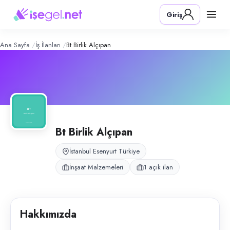
BT Birlik Alçıpan
– Şirket Profili
Konum:
Esenyurt, İstanbul
Giriş
BT Birlik Alçıpan, İstanbul Esenyurt bölgesinde alçıpan ve yapı malzeme
Açık pozisyonlar
Muhasebe Elemanı
Ana Sayfa
İş İlanları
Bt Birlik Alçıpan
Bt Birlik Alçıpan
İstanbul Esenyurt Türkiye
İnşaat Malzemeleri
1 açık ilan
Hakkımızda