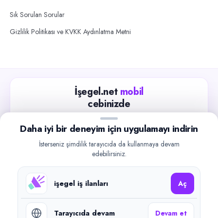
Sık Sorulan Sorular
Gizlilik Politikası ve KVKK Aydınlatma Metni
İşegel.net
mobil
cebinizde
Güncel iş ilanlarını takip edin, işverenlerle hızlıca
Daha iyi bir deneyim için uygulamayı indirin
iletişime geçin.
İsterseniz şimdilik tarayıcıda da kullanmaya devam
App Store
Google Play
edebilirsiniz.
işegel iş ilanları
Aç
Tarayıcıda devam
Devam et
©
2026
işegel.net. Tüm hakları saklıdır.