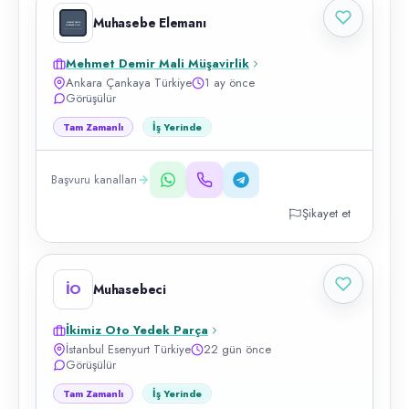
Muhasebe Elemanı
Mehmet Demir Mali Müşavirlik
Ankara Çankaya Türkiye
1 ay önce
Görüşülür
Tam Zamanlı
İş Yerinde
Başvuru kanalları
Şikayet et
İO
Muhasebeci
İkimiz Oto Yedek Parça
İstanbul Esenyurt Türkiye
22 gün önce
Görüşülür
Tam Zamanlı
İş Yerinde