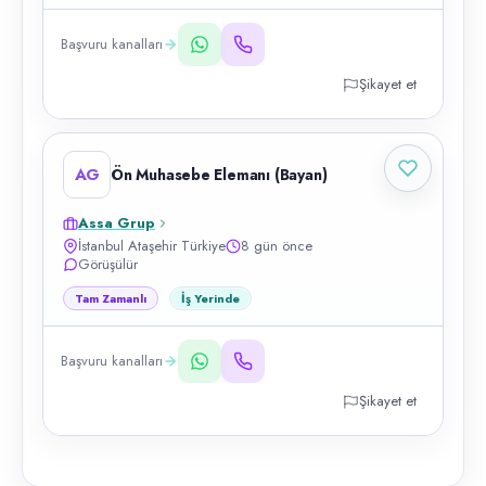
Başvuru kanalları
Şikayet et
AG
Ön Muhasebe Elemanı (Bayan)
Assa Grup
İstanbul Ataşehir Türkiye
8 gün önce
Görüşülür
Tam Zamanlı
İş Yerinde
Başvuru kanalları
Şikayet et