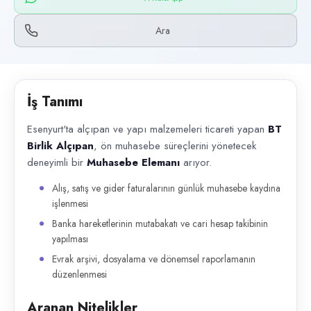
Başvuru kanalları
WhatsApp, Telefon
Ara
İlan açıklaması
Esenyurt'ta alçıpan ve yapı malzemeleri ticareti yapan BT Birlik Alçı
İş Tanımı
Esenyurt'ta alçıpan ve yapı malzemeleri ticareti yapan
BT
Birlik Alçıpan
, ön muhasebe süreçlerini yönetecek
deneyimli bir
Muhasebe Elemanı
arıyor.
Alış, satış ve gider faturalarının günlük muhasebe kaydına
işlenmesi
Banka hareketlerinin mutabakatı ve cari hesap takibinin
yapılması
Evrak arşivi, dosyalama ve dönemsel raporlamanın
düzenlenmesi
Aranan Nitelikler