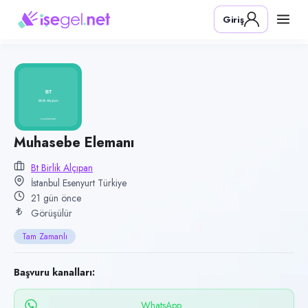
Pozisyon
Giriş
Muhasebe Elemanı
Firma
BT Birlik Alçıpan
Kategori
Finans & Muhasebe
Konum
Muhasebe Elemanı
Esenyurt, İstanbul
Bt Birlik Alçıpan
İstanbul Esenyurt Türkiye
Çalışma şekli
21 gün önce
Tam Zamanlı · Ofis
Görüşülür
Yayın tarihi
Tam Zamanlı
19 Temmuz 2026
Son geçerlilik
Başvuru kanalları:
17 Ekim 2026
WhatsApp