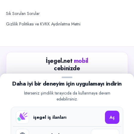
Sık Sorulan Sorular
Gizlilik Politikası ve KVKK Aydınlatma Metni
İşegel.net
mobil
cebinizde
Güncel iş ilanlarını takip edin, işverenlerle hızlıca
Daha iyi bir deneyim için uygulamayı indirin
iletişime geçin.
İsterseniz şimdilik tarayıcıda da kullanmaya devam
App Store
Google Play
edebilirsiniz.
işegel iş ilanları
Aç