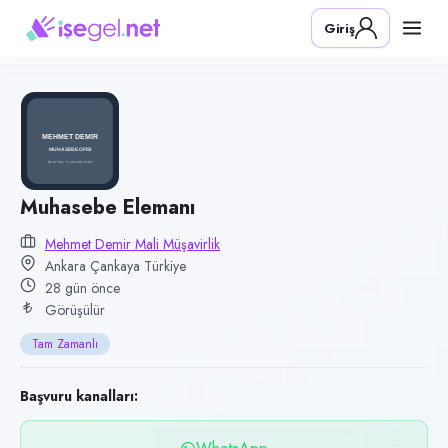
Pozisyon
Giriş
Muhasebe Elemanı
Firma
Mehmet Demir Mali Müşavirlik
Kategori
Finans & Muhasebe
Konum
Muhasebe Elemanı
Çankaya, Ankara
Mehmet Demir Mali Müşavirlik
Ankara Çankaya Türkiye
Çalışma şekli
28 gün önce
Tam Zamanlı · Ofis
Görüşülür
Yayın tarihi
Tam Zamanlı
8 Temmuz 2026
Son geçerlilik
Başvuru kanalları:
6 Ekim 2026