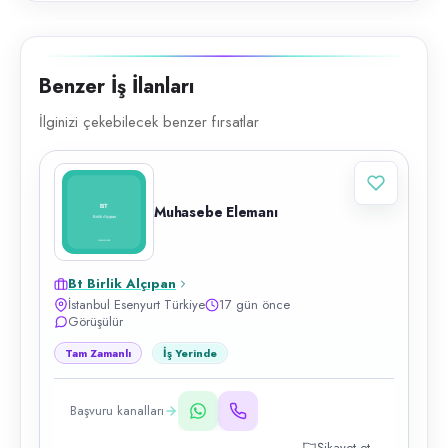
Benzer İş İlanları
İlginizi çekebilecek benzer fırsatlar
Muhasebe Elemanı
Bt Birlik Alçıpan
İstanbul Esenyurt Türkiye
17 gün önce
Görüşülür
Tam Zamanlı
İş Yerinde
Başvuru kanalları
Şikayet et