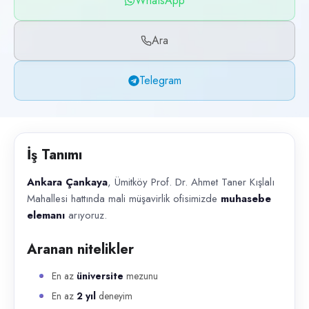
WhatsApp
Başvuru kanalları
WhatsApp, Telegram, Telefon
Ara
İlan açıklaması
Telegram
Ankara Çankaya , Ümitköy Prof. Dr. Ahmet Taner Kışlalı Mahallesi hattın
İş Tanımı
Ankara Çankaya
, Ümitköy Prof. Dr. Ahmet Taner Kışlalı
Mahallesi hattında mali müşavirlik ofisimizde
muhasebe
elemanı
arıyoruz.
Aranan nitelikler
En az
üniversite
mezunu
En az
2 yıl
deneyim