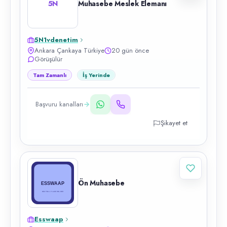
5N
Muhasebe Meslek Elemanı
5N1vdenetim
Ankara Çankaya Türkiye
20 gün önce
Görüşülür
Tam Zamanlı
İş Yerinde
Başvuru kanalları
Şikayet et
Ön Muhasebe
Esswaap