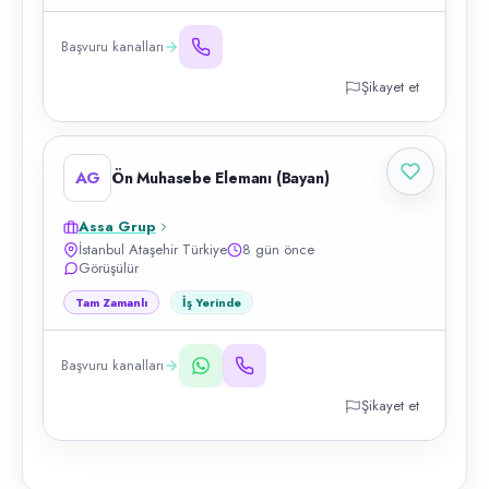
Başvuru kanalları
Şikayet et
AG
Ön Muhasebe Elemanı (Bayan)
Assa Grup
İstanbul Ataşehir Türkiye
8 gün önce
Görüşülür
Tam Zamanlı
İş Yerinde
Başvuru kanalları
Şikayet et