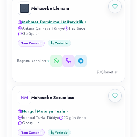
Muhasebe Elemanı
Mehmet Demir Mali Müşavirlik
Ankara Çankaya Türkiye
1 ay önce
Görüşülür
Tam Zamanlı
İş Yerinde
Başvuru kanalları
Şikayet et
NM
Muhasebe Sorumlusu
Nurgül Mobilya Tuzla
İstanbul Tuzla Türkiye
23 gün önce
Görüşülür
Tam Zamanlı
İş Yerinde