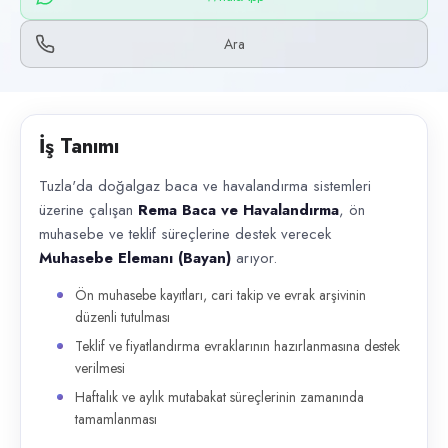
Başvuru kanalları
WhatsApp, Telefon
Ara
İlan açıklaması
Tuzla'da doğalgaz baca ve havalandırma sistemleri üzerine çalışan Rem
İş Tanımı
Tuzla'da doğalgaz baca ve havalandırma sistemleri
üzerine çalışan
Rema Baca ve Havalandırma
, ön
muhasebe ve teklif süreçlerine destek verecek
Muhasebe Elemanı (Bayan)
arıyor.
Ön muhasebe kayıtları, cari takip ve evrak arşivinin
düzenli tutulması
Teklif ve fiyatlandırma evraklarının hazırlanmasına destek
verilmesi
Haftalık ve aylık mutabakat süreçlerinin zamanında
tamamlanması