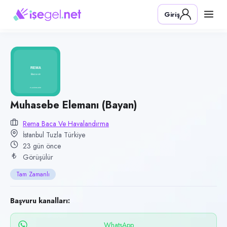
Pozisyon
Giriş
Muhasebe Elemanı (Bayan)
Firma
Rema Baca ve Havalandırma
Kategori
Finans & Muhasebe
Konum
Muhasebe Elemanı (Bayan)
Tuzla, İstanbul
Rema Baca Ve Havalandırma
İstanbul Tuzla Türkiye
Çalışma şekli
23 gün önce
Tam Zamanlı · Ofis
Görüşülür
Yayın tarihi
Tam Zamanlı
17 Temmuz 2026
Son geçerlilik
Başvuru kanalları:
15 Ekim 2026
WhatsApp