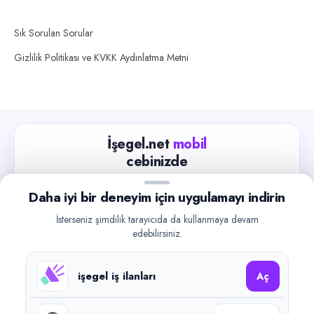
Sık Sorulan Sorular
Gizlilik Politikası ve KVKK Aydınlatma Metni
İşegel.net
mobil
cebinizde
Güncel iş ilanlarını takip edin, işverenlerle hızlıca
Daha iyi bir deneyim için uygulamayı indirin
iletişime geçin.
İsterseniz şimdilik tarayıcıda da kullanmaya devam
App Store
Google Play
edebilirsiniz.
işegel iş ilanları
Aç