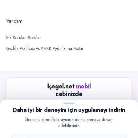
Yardım
Sık Sorulan Sorular
Gizlilik Politikası ve KVKK Aydınlatma Metni
İşegel.net
mobil
cebinizde
Güncel iş ilanlarını takip edin, işverenlerle hızlıca
Daha iyi bir deneyim için uygulamayı indirin
iletişime geçin.
İsterseniz şimdilik tarayıcıda da kullanmaya devam
App Store
Google Play
edebilirsiniz.