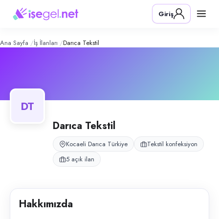
Darıca Tekstil
– Şirket Profili
Konum:
Darıca, Kocaeli
Giriş
Darıca Tekstil, Darıca, Kocaeli bölgesinde tekstil konfeksiyon alanında 
Açık pozisyonlar
Ortacı
Son Ütücü
Ana Sayfa
İş İlanları
Darıca Tekstil
Montaj Elemanı
Kalite Kontrolcü
Usta Makineci
DT
Darıca Tekstil
Kocaeli Darıca Türkiye
Tekstil konfeksiyon
5 açık ilan
Hakkımızda