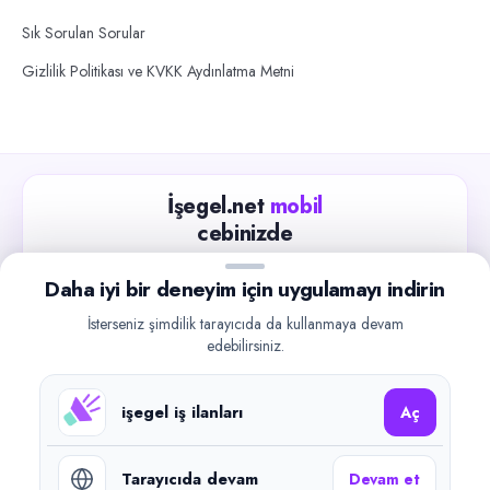
Sık Sorulan Sorular
Gizlilik Politikası ve KVKK Aydınlatma Metni
İşegel.net
mobil
cebinizde
Güncel iş ilanlarını takip edin, işverenlerle hızlıca
Daha iyi bir deneyim için uygulamayı indirin
iletişime geçin.
İsterseniz şimdilik tarayıcıda da kullanmaya devam
App Store
Google Play
edebilirsiniz.
işegel iş ilanları
Aç
Tarayıcıda devam
Devam et
©
2026
işegel.net. Tüm hakları saklıdır.