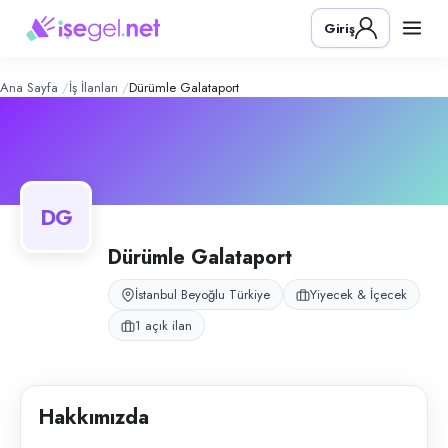
Dürümle Galataport
– Şirket Profili
Konum:
Beyoğlu, İstanbul
Giriş
Dürümle Galataport, İstanbul Beyoğlu Galataport’ta dürüm restoran ve 
Açık pozisyonlar
Temizlik Görevlisi
Ana Sayfa
İş İlanları
Dürümle Galataport
DG
Dürümle Galataport
İstanbul Beyoğlu Türkiye
Yiyecek & İçecek
1 açık ilan
Hakkımızda