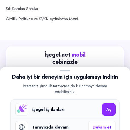
Sık Sorulan Sorular
Gizlilik Politikası ve KVKK Aydınlatma Metni
İşegel.net
mobil
cebinizde
Güncel iş ilanlarını takip edin, işverenlerle hızlıca
Daha iyi bir deneyim için uygulamayı indirin
iletişime geçin.
İsterseniz şimdilik tarayıcıda da kullanmaya devam
App Store
Google Play
edebilirsiniz.
işegel iş ilanları
Aç
Tarayıcıda devam
Devam et
©
2026
işegel.net. Tüm hakları saklıdır.