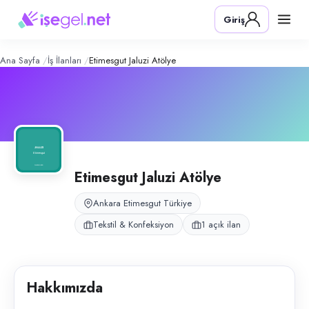
Etimesgut Jaluzi Atölye
– Şirket Profi
Konum:
Etimesgut, Ankara
Giriş
Etimesgut Jaluzi Atölye, Ankara Etimesgut’ta jaluzi perde imalatı yapan ü
Açık pozisyonlar
Üretim Elemanı (Bayan)
Ana Sayfa
İş İlanları
Etimesgut Jaluzi Atölye
Etimesgut Jaluzi Atölye
Ankara Etimesgut Türkiye
Tekstil & Konfeksiyon
1 açık ilan
Hakkımızda