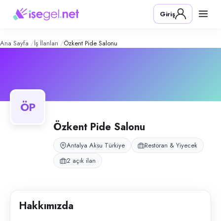
Özkent Pide Salonu
– Şirket Profili
Konum:
Aksu, Antalya
Giriş
Özkent Pide Salonu, Antalya Aksu Pınarlı Anfaş karşısında hizmet veren
Açık pozisyonlar
Bulaşıkçı
Moto Kurye
Ana Sayfa
İş İlanları
Özkent Pide Salonu
ÖP
Özkent Pide Salonu
Antalya Aksu Türkiye
Restoran & Yiyecek
2 açık ilan
Hakkımızda