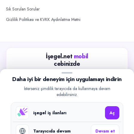
Sık Sorulan Sorular
Gizlilik Politikası ve KVKK Aydınlatma Metni
İşegel.net
mobil
cebinizde
Güncel iş ilanlarını takip edin, işverenlerle hızlıca
Daha iyi bir deneyim için uygulamayı indirin
iletişime geçin.
İsterseniz şimdilik tarayıcıda da kullanmaya devam
App Store
Google Play
edebilirsiniz.
işegel iş ilanları
Aç
Tarayıcıda devam
Devam et
©
2026
işegel.net. Tüm hakları saklıdır.