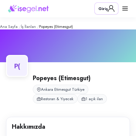
Popeyes (Etimesgut)
– Şirket Profili
Konum:
Etimesgut, Ankara
Giriş
Popeyes Etimesgut, Ankara Etimesgut'ta hizmet veren uluslararası fast
Açık pozisyonlar
Servis Elemanı
Ana Sayfa
İş İlanları
Popeyes (Etimesgut)
P(
Popeyes (Etimesgut)
Ankara Etimesgut Türkiye
Restoran & Yiyecek
1 açık ilan
Hakkımızda