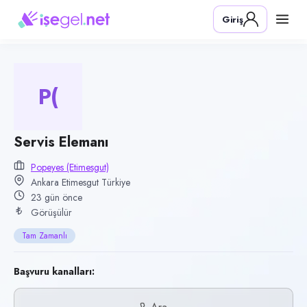
Pozisyon
Giriş
Servis Elemanı
Firma
Popeyes (Etimesgut)
P(
Kategori
Yiyecek & İçecek (Restoran/Cafe)
Konum
Servis Elemanı
Etimesgut, Ankara
Popeyes (Etimesgut)
Ankara Etimesgut Türkiye
Çalışma şekli
23 gün önce
Tam Zamanlı · Ofis
Görüşülür
Yayın tarihi
Tam Zamanlı
14 Temmuz 2026
Son geçerlilik
Başvuru kanalları:
12 Ekim 2026