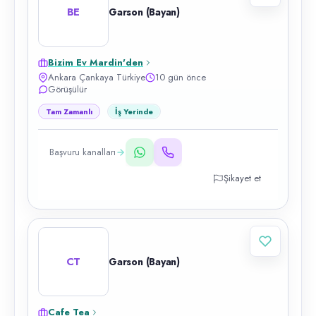
BE
Garson (Bayan)
Bizim Ev Mardin'den
Ankara Çankaya Türkiye
10 gün önce
Görüşülür
Tam Zamanlı
İş Yerinde
Başvuru kanalları
Şikayet et
CT
Garson (Bayan)
Cafe Tea