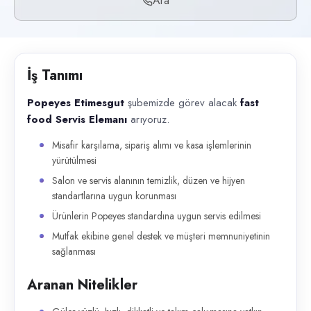
Ara
Başvuru kanalları
Telefon
İlan açıklaması
İş Tanımı
Popeyes Etimesgut şubemizde görev alacak fast food Servis Elemanı arıy
Popeyes Etimesgut
şubemizde görev alacak
fast
food Servis Elemanı
arıyoruz.
Misafir karşılama, sipariş alımı ve kasa işlemlerinin
yürütülmesi
Salon ve servis alanının temizlik, düzen ve hijyen
standartlarına uygun korunması
Ürünlerin Popeyes standardına uygun servis edilmesi
Mutfak ekibine genel destek ve müşteri memnuniyetinin
sağlanması
Aranan Nitelikler