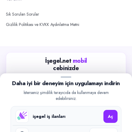
Sık Sorulan Sorular
Gizlilik Politikası ve KVKK Aydınlatma Metni
İşegel.net
mobil
cebinizde
Güncel iş ilanlarını takip edin, işverenlerle hızlıca
Daha iyi bir deneyim için uygulamayı indirin
iletişime geçin.
İsterseniz şimdilik tarayıcıda da kullanmaya devam
App Store
Google Play
edebilirsiniz.
işegel iş ilanları
Aç