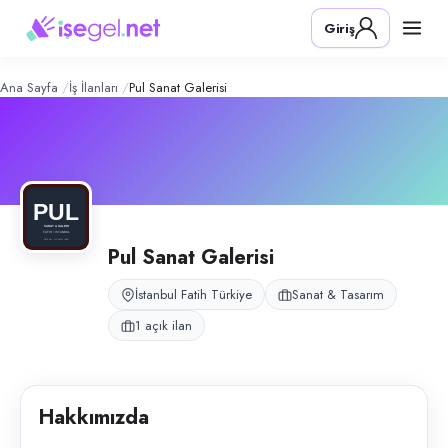
Pul Sanat Galerisi
– Şirket Profili
Konum:
Fatih, İstanbul
Giriş
Pul Sanat Galerisi, İstanbul Fatih-Balat-Eyüp bölgesinde sanat tarihi ve r
Açık pozisyonlar
Ressam & Heykeltıraş (Sanat Tarihi Mezunu)
Ana Sayfa
İş İlanları
Pul Sanat Galerisi
Pul Sanat Galerisi
İstanbul Fatih Türkiye
Sanat & Tasarım
1 açık ilan
Hakkımızda