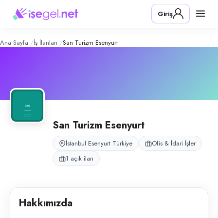
San Turizm Esenyurt
– Şirket Profili
Konum:
Esenyurt, İstanbul
Giriş
San Turizm, İstanbul Esenyurt’ta ofis yönetimi ve idari işler operasyonla
Açık pozisyonlar
Ofis Elemanı
Ana Sayfa
İş İlanları
San Turizm Esenyurt
San Turizm Esenyurt
İstanbul Esenyurt Türkiye
Ofis & İdari İşler
1 açık ilan
Hakkımızda