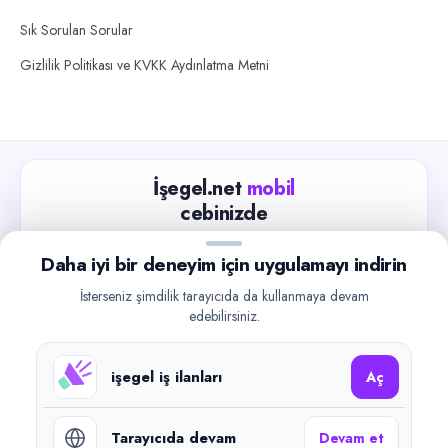
Sık Sorulan Sorular
Gizlilik Politikası ve KVKK Aydınlatma Metni
İşegel.net
mobil
cebinizde
Güncel iş ilanlarını takip edin, işverenlerle hızlıca
Daha iyi bir deneyim için uygulamayı indirin
iletişime geçin.
İsterseniz şimdilik tarayıcıda da kullanmaya devam
App Store
Google Play
edebilirsiniz.
işegel iş ilanları
Aç
Tarayıcıda devam
Devam et
©
2026
işegel.net. Tüm hakları saklıdır.