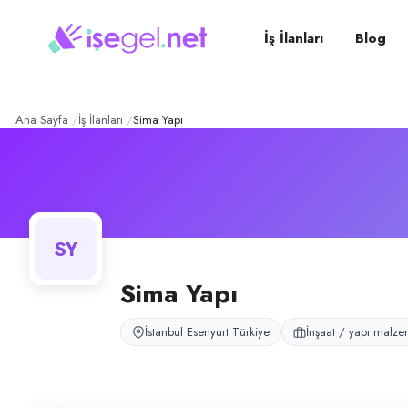
Sima Yapı
– Şirket Profili
Konum:
Esenyurt, İstanbul
Sima Yapı, Esenyurt, İstanbul bölgesinde i̇nşaat / yapı malzemeleri ala
İş İlanları
Blog
Açık pozisyonlar
Temizlik Görevlisi (Bayan)
Ana Sayfa
İş İlanları
Sima Yapı
SY
Sima Yapı
İstanbul Esenyurt Türkiye
İnşaat / yapı malze