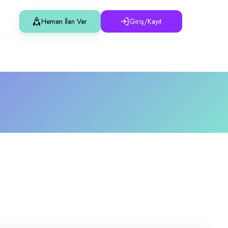
Hemen İlan Ver
Giriş/Kayıt