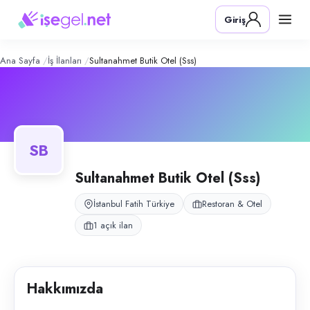
Sultanahmet Butik Otel (Sss)
– Şirket 
Konum:
Fatih, İstanbul
Giriş
Sultanahmet meydanına yakın konumda 14 odalı yeni butik otel; Booking
Açık pozisyonlar
Resepsiyonist
Ana Sayfa
İş İlanları
Sultanahmet Butik Otel (Sss)
SB
Sultanahmet Butik Otel (Sss)
İstanbul Fatih Türkiye
Restoran & Otel
1 açık ilan
Hakkımızda