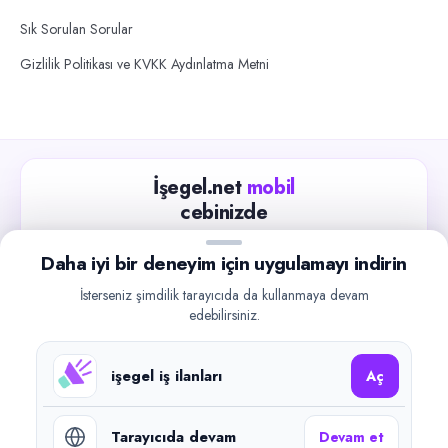
Sık Sorulan Sorular
Gizlilik Politikası ve KVKK Aydınlatma Metni
İşegel.net
mobil
cebinizde
Güncel iş ilanlarını takip edin, işverenlerle hızlıca
Daha iyi bir deneyim için uygulamayı indirin
iletişime geçin.
İsterseniz şimdilik tarayıcıda da kullanmaya devam
App Store
Google Play
edebilirsiniz.
işegel iş ilanları
Aç
Tarayıcıda devam
Devam et
©
2026
işegel.net. Tüm hakları saklıdır.