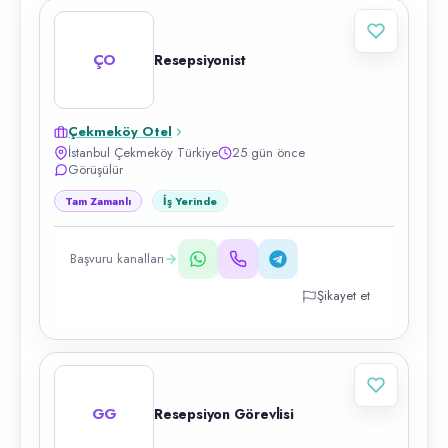
ÇO
Resepsiyonist
Çekmeköy Otel
İstanbul Çekmeköy Türkiye
25 gün önce
Görüşülür
Tam Zamanlı
İş Yerinde
Başvuru kanalları
Şikayet et
GG
Resepsiyon Görevlisi