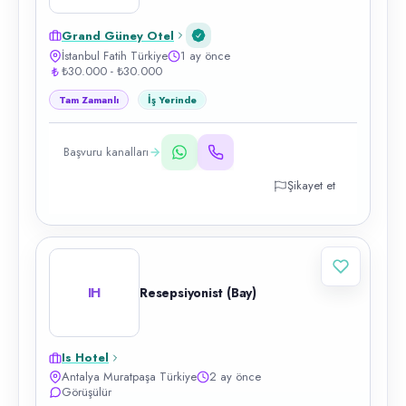
Grand Güney Otel
İstanbul Fatih Türkiye
1 ay önce
₺30.000 - ₺30.000
Tam Zamanlı
İş Yerinde
Başvuru kanalları
Şikayet et
IH
Resepsiyonist (Bay)
Is Hotel
Antalya Muratpaşa Türkiye
2 ay önce
Görüşülür