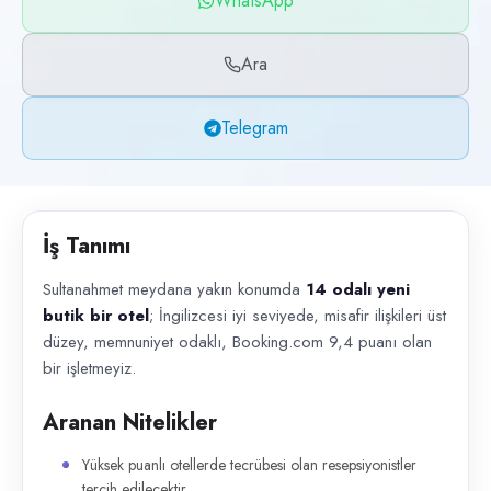
WhatsApp
Başvuru kanalları
WhatsApp, Telegram, Telefon
Ara
İlan açıklaması
Telegram
Sultanahmet meydana yakın konumda 14 odalı yeni butik bir otel ; İngiliz
İş Tanımı
Sultanahmet meydana yakın konumda
14 odalı yeni
butik bir otel
; İngilizcesi iyi seviyede, misafir ilişkileri üst
düzey, memnuniyet odaklı, Booking.com 9,4 puanı olan
bir işletmeyiz.
Aranan Nitelikler
Yüksek puanlı otellerde tecrübesi olan resepsiyonistler
tercih edilecektir