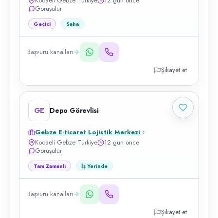
Kocaeli Gebze Türkiye
12 gün önce
Görüşülür
Geçici
Saha
Başvuru kanalları
Şikayet et
GE
Depo Görevlisi
Gebze E-ticaret Lojistik Merkezi
Kocaeli Gebze Türkiye
12 gün önce
Görüşülür
Tam Zamanlı
İş Yerinde
Başvuru kanalları
Şikayet et