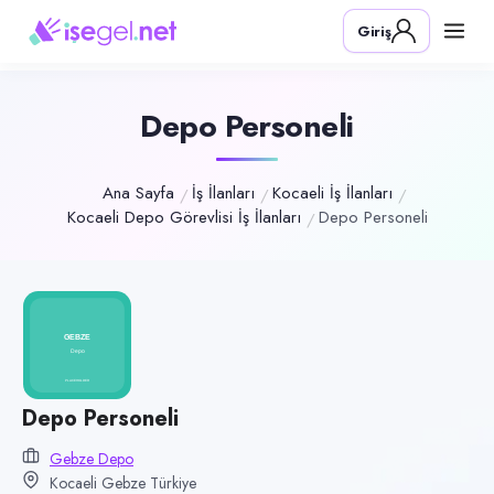
Pozisyon
Giriş
Depo Personeli
Firma
Gebze Depo
Depo Personeli
Kategori
Lojistik & Taşımacılık
Ana Sayfa
İş İlanları
Kocaeli İş İlanları
Kocaeli Depo Görevlisi İş İlanları
Depo Personeli
Konum
Gebze, Kocaeli
Çalışma şekli
Tam Zamanlı
Yayın tarihi
5 Temmuz 2026
Depo Personeli
Son geçerlilik
Gebze Depo
2 Kasım 2026
Kocaeli Gebze Türkiye