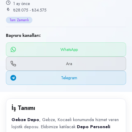
Başvuru kanalları
1 ay önce
₺28.075 - ₺34.575
WhatsApp, Telegram, Telefon
Tam Zamanlı
İlan açıklaması
Gebze Depo , Gebze, Kocaeli konumunda hizmet veren lojistik deposu. Ek
Başvuru kanalları:
WhatsApp
Ara
Telegram
İş Tanımı
Gebze Depo
, Gebze, Kocaeli konumunda hizmet veren
lojistik deposu. Ekibimize katılacak
Depo Personeli