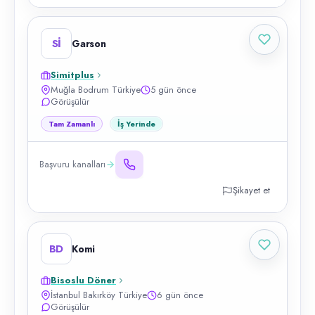
Sİ
Garson
Simitplus
Muğla Bodrum Türkiye
5 gün önce
Görüşülür
Tam Zamanlı
İş Yerinde
Başvuru kanalları
Şikayet et
BD
Komi
Bisoslu Döner
İstanbul Bakırköy Türkiye
6 gün önce
Görüşülür