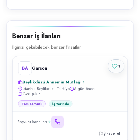
Benzer İş İlanları
İlginizi çekebilecek benzer fırsatlar
1
BA
Garson
Beylikdüzü Annemin Mutfağı
İstanbul Beylikdüzü Türkiye
5 gün önce
Görüşülür
Tam Zamanlı
İş Yerinde
Başvuru kanalları
Şikayet et