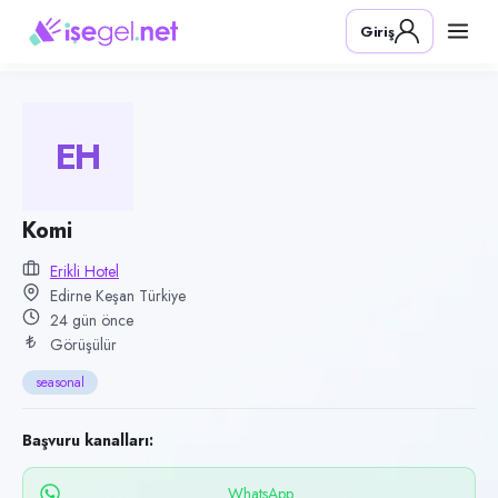
Pozisyon
Giriş
Komi
Firma
Erikli Hotel
EH
Kategori
Yiyecek & İçecek (Restoran/Cafe)
Konum
Komi
Keşan, Edirne
Erikli Hotel
Edirne Keşan Türkiye
Çalışma şekli
24 gün önce
seasonal · Ofis
Görüşülür
Yayın tarihi
seasonal
14 Temmuz 2026
Son geçerlilik
Başvuru kanalları:
12 Ekim 2026
WhatsApp