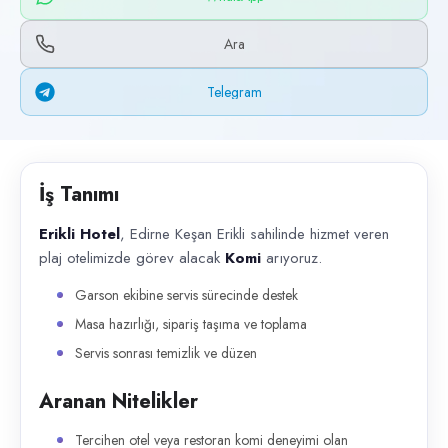
Başvuru kanalları
WhatsApp, Telegram, Telefon
Ara
İlan açıklaması
Telegram
Erikli Hotel , Edirne Keşan Erikli sahilinde hizmet veren plaj otelimi
İş Tanımı
Erikli Hotel
, Edirne Keşan Erikli sahilinde hizmet veren
plaj otelimizde görev alacak
Komi
arıyoruz.
Garson ekibine servis sürecinde destek
Masa hazırlığı, sipariş taşıma ve toplama
Servis sonrası temizlik ve düzen
Aranan Nitelikler
Tercihen otel veya restoran komi deneyimi olan