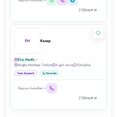
Başvuru kanalları
Şikayet et
EN
Kasap
Etçi Nadir
Muğla Menteşe Türkiye
4 gün önce
Görüşülür
Tam Zamanlı
İş Yerinde
Başvuru kanalları
Şikayet et