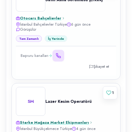
Otocars Bahçelievler
İstanbul Bahçelievler Türkiye
6 gün önce
Görüşülür
Tam Zamanlı
İş Yerinde
Başvuru kanalları
Şikayet et
1
SM
Lazer Kesim Operatörü
Starke Mağaza Market Ekipmanları
İstanbul Büyükçekmece Türkiye
4 gün önce