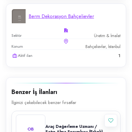
Berm Dekorasyon Bahçelievler
Sektör
Üretim & İmalat
Konum
Bahçelievler, İstanbul
Aktif ilan
1
Benzer İş İlanları
İlginizi çekebilecek benzer fırsatlar
Araç Değerleme Uzmanı /
OB
Satın Alma Sorumlusu (Erkek)