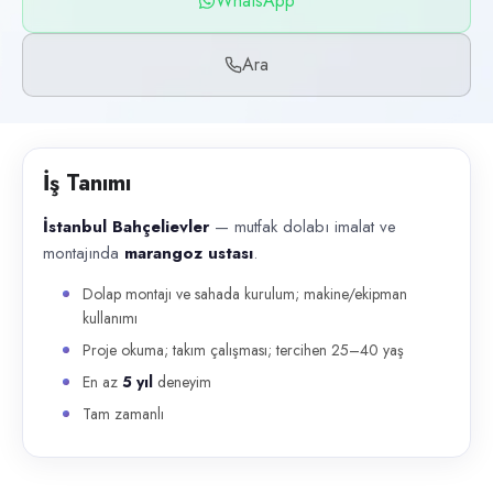
WhatsApp
Başvuru kanalları
WhatsApp, Telefon
Ara
İlan açıklaması
İstanbul Bahçelievler — mutfak dolabı imalat ve montajında marangoz 
İş Tanımı
İstanbul Bahçelievler
— mutfak dolabı imalat ve
montajında
marangoz ustası
.
Dolap montajı ve sahada kurulum; makine/ekipman
kullanımı
Proje okuma; takım çalışması; tercihen 25–40 yaş
En az
5 yıl
deneyim
Tam zamanlı