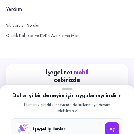
Yardım
Sık Sorulan Sorular
Gizlilik Politikası ve KVKK Aydınlatma Metni
İşegel.net
mobil
cebinizde
Güncel iş ilanlarını takip edin, işverenlerle hızlıca
Daha iyi bir deneyim için uygulamayı indirin
iletişime geçin.
İsterseniz şimdilik tarayıcıda da kullanmaya devam
App Store
Google Play
edebilirsiniz.
işegel iş ilanları
Aç