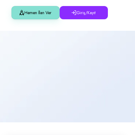
Hemen İlan Ver
Giriş/Kayıt