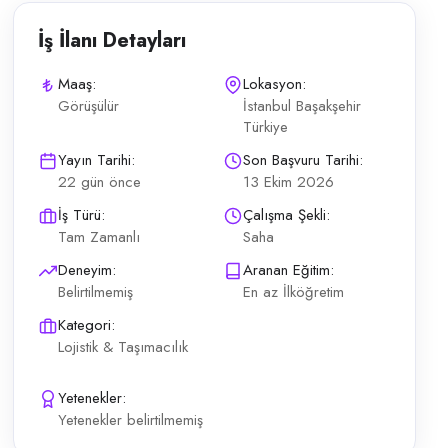
İş İlanı Detayları
Maaş:
Lokasyon:
Görüşülür
İstanbul Başakşehir
Türkiye
müşteri adreslerine paket teslimatının zamanında yapılması Teslimat uy
Yayın Tarihi:
Son Başvuru Tarihi:
22 gün önce
13 Ekim 2026
İş Türü:
Çalışma Şekli:
Tam Zamanlı
Saha
Deneyim:
Aranan Eğitim:
Belirtilmemiş
En az İlköğretim
Kategori:
Lojistik & Taşımacılık
Yetenekler:
Yetenekler belirtilmemiş