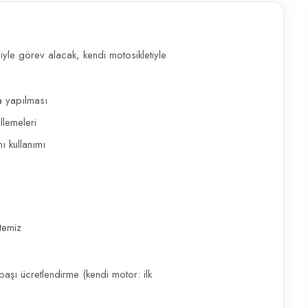
le görev alacak, kendi motosikletiyle
lacak, kendi motosikletiyle çalışabilecek Moto Kurye aranıyor. Depodan 
a yapılması
llemeleri
ı kullanımı
temiz
aşı ücretlendirme (kendi motor: ilk