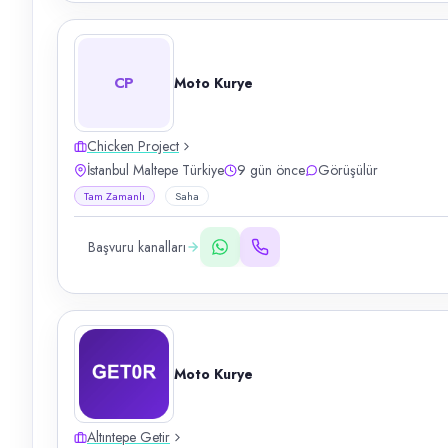
CP
Moto Kurye
Chicken Project
İstanbul Maltepe Türkiye
9 gün önce
Görüşülür
Tam Zamanlı
Saha
Başvuru kanalları
Moto Kurye
Altıntepe Getir