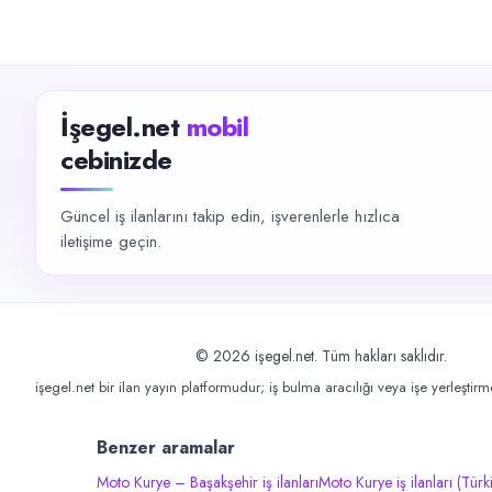
İşegel.net
mobil
cebinizde
Güncel iş ilanlarını takip edin, işverenlerle hızlıca
iletişime geçin.
©
2026
işegel.net. Tüm hakları saklıdır.
işegel.net bir ilan yayın platformudur; iş bulma aracılığı veya işe yerleştir
Benzer aramalar
Moto Kurye – Başakşehir iş ilanları
Moto Kurye iş ilanları (Türk