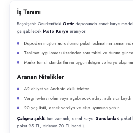
Başvuru kanalları
İş Tanımı
WhatsApp, Telefon
Başakşehir Onurkent'teki
Getir
deposunda esnaf kurye modeliy
İlan açıklaması
çalışabilecek
Moto Kurye
aranıyor.
Başakşehir Onurkent'teki Getir deposunda esnaf kurye modeliyle görev a
Depodan müşteri adreslerine paket teslimatının zamanınd
Teslimat uygulaması üzerinden rota takibi ve durum günce
Marka temsil standartlarına uygun iletişim ve kurye ekipman
Aranan Nitelikler
A2 ehliyet ve Android akıllı telefon
Vergi levhası olan veya açabilecek aday; adli sicil kaydı 
20 yaş üstü, esnek vardiya ve ekip uyumuna yatkın
Çalışma şekli:
tam zamanlı, esnaf kurye.
Sunulanlar:
paket b
paket 95 TL, birleşen 70 TL bandı).