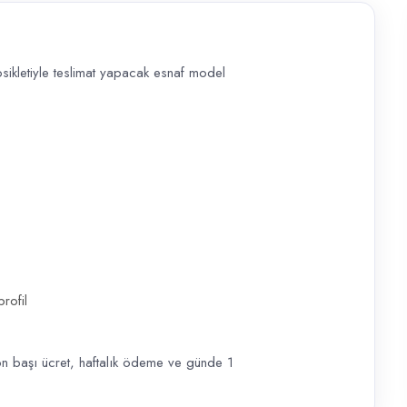
ikletiyle teslimat yapacak esnaf model
teslimat yapacak esnaf model Moto Kurye aranıyor. Pizza siparişlerinin
rofil
n başı ücret, haftalık ödeme ve günde 1