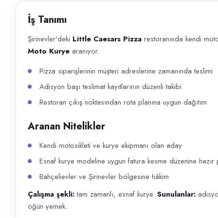
Başvuru kanalları
İş Tanımı
Telefon
Şirinevler'deki
Little Caesars Pizza
restoranında kendi motos
İlan açıklaması
Moto Kurye
aranıyor.
Şirinevler'deki Little Caesars Pizza restoranında kendi motosikletiyle 
Pizza siparişlerinin müşteri adreslerine zamanında teslimi
Adisyon başı teslimat kayıtlarının düzenli takibi
Restoran çıkış noktasından rota planına uygun dağıtım
Aranan Nitelikler
Kendi motosikleti ve kurye ekipmanı olan aday
Esnaf kurye modeline uygun fatura kesme düzenine hazır p
Bahçelievler ve Şirinevler bölgesine hâkim
Çalışma şekli:
tam zamanlı, esnaf kurye.
Sunulanlar:
adisyo
öğün yemek.