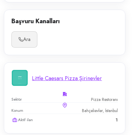
Başvuru Kanalları
Ara
Little Caesars Pizza Şirinevler
Sektör
Pizza Restoranı
Konum
Bahçelievler, İstanbul
Aktif ilan
1