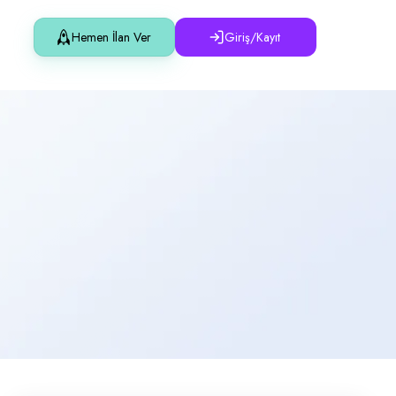
Hemen İlan Ver
Giriş/Kayıt