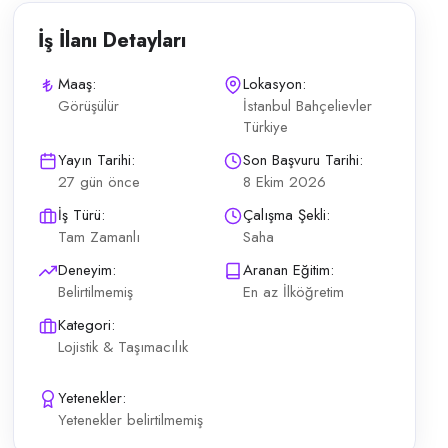
İş İlanı Detayları
Maaş:
Lokasyon:
Görüşülür
İstanbul Bahçelievler
Türkiye
 müşteri adreslerine zamanında teslimi Adisyon başı teslimat kayıtların
Yayın Tarihi:
Son Başvuru Tarihi:
27 gün önce
8 Ekim 2026
İş Türü:
Çalışma Şekli:
Tam Zamanlı
Saha
Deneyim:
Aranan Eğitim:
Belirtilmemiş
En az İlköğretim
Kategori:
Lojistik & Taşımacılık
Yetenekler:
Yetenekler belirtilmemiş