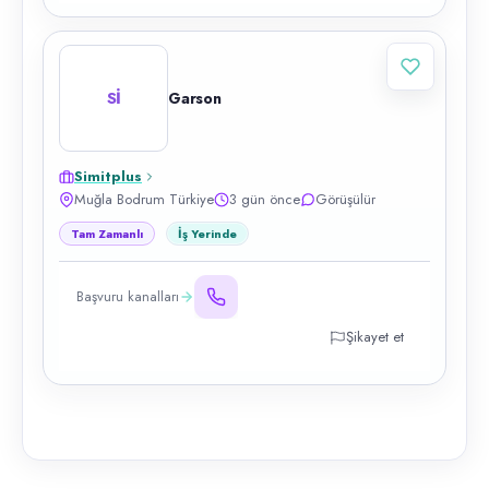
Sİ
Garson
Simitplus
Muğla Bodrum Türkiye
3 gün önce
Görüşülür
Tam Zamanlı
İş Yerinde
Başvuru kanalları
Şikayet et