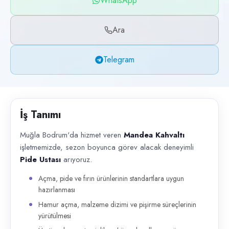
WhatsApp
Başvuru kanalları
WhatsApp, Telegram, Telefon
Ara
İlan açıklaması
Telegram
Muğla Bodrum'da hizmet veren Mandea Kahvaltı işletmemizde, sezon boyu
İş Tanımı
Muğla Bodrum'da hizmet veren
Mandea Kahvaltı
işletmemizde, sezon boyunca görev alacak deneyimli
Pide Ustası
arıyoruz.
Açma, pide ve fırın ürünlerinin standartlara uygun
hazırlanması
Hamur açma, malzeme dizimi ve pişirme süreçlerinin
yürütülmesi