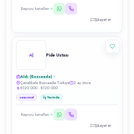
Başvuru kanalları
Şikayet et
A(
Pide Ustası
Aldı (Bozcaada)
Çanakkale Bozcaada Türkiye
2 ay önce
₺120.000 - ₺120.000
seasonal
İş Yerinde
Başvuru kanalları
Şikayet et