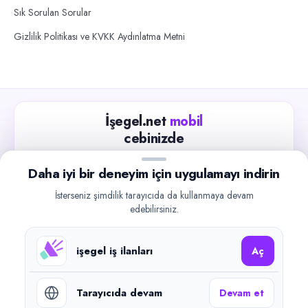
Sık Sorulan Sorular
Gizlilik Politikası ve KVKK Aydınlatma Metni
İşegel.net
mobil
cebinizde
Güncel iş ilanlarını takip edin, işverenlerle hızlıca
Daha iyi bir deneyim için uygulamayı indirin
iletişime geçin.
İsterseniz şimdilik tarayıcıda da kullanmaya devam
App Store
Google Play
edebilirsiniz.
işegel iş ilanları
Aç
Tarayıcıda devam
Devam et
©
2026
işegel.net. Tüm hakları saklıdır.