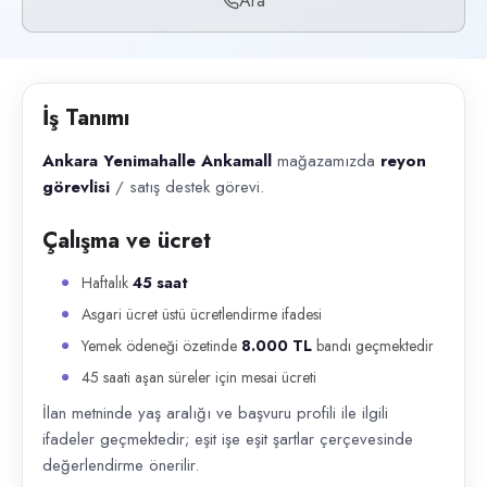
Ara
Başvuru kanalları
Telefon
İlan açıklaması
İş Tanımı
Ankara Yenimahalle Ankamall mağazamızda reyon görevlisi / satış destek
Ankara Yenimahalle Ankamall
mağazamızda
reyon
görevlisi
/ satış destek görevi.
Çalışma ve ücret
Haftalık
45 saat
Asgari ücret üstü ücretlendirme ifadesi
Yemek ödeneği özetinde
8.000 TL
bandı geçmektedir
45 saati aşan süreler için mesai ücreti
İlan metninde yaş aralığı ve başvuru profili ile ilgili
ifadeler geçmektedir; eşit işe eşit şartlar çerçevesinde
değerlendirme önerilir.