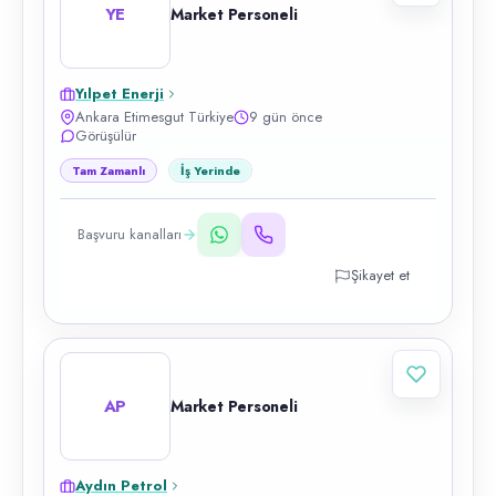
YE
Market Personeli
Yılpet Enerji
Ankara Etimesgut Türkiye
9 gün önce
Görüşülür
Tam Zamanlı
İş Yerinde
Başvuru kanalları
Şikayet et
AP
Market Personeli
Aydın Petrol