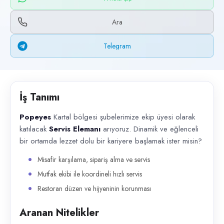
Başvuru kanalları
WhatsApp, Telegram, Telefon
Ara
İlan açıklaması
Telegram
Popeyes Kartal bölgesi şubelerimize ekip üyesi olarak katılacak Servis 
İş Tanımı
Popeyes
Kartal bölgesi şubelerimize ekip üyesi olarak
katılacak
Servis Elemanı
arıyoruz. Dinamik ve eğlenceli
bir ortamda lezzet dolu bir kariyere başlamak ister misin?
Misafir karşılama, sipariş alma ve servis
Mutfak ekibi ile koordineli hızlı servis
Restoran düzen ve hijyeninin korunması
Aranan Nitelikler