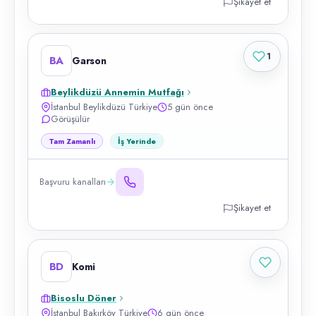
Şikayet et
1
BA
Garson
Beylikdüzü Annemin Mutfağı
İstanbul Beylikdüzü Türkiye
5 gün önce
Görüşülür
Tam Zamanlı
İş Yerinde
Başvuru kanalları
Şikayet et
BD
Komi
Bisoslu Döner
İstanbul Bakırköy Türkiye
6 gün önce