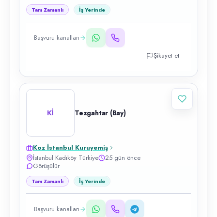
Tam Zamanlı
İş Yerinde
Başvuru kanalları
Şikayet et
Kİ
Tezgahtar (Bay)
Koz İstanbul Kuruyemiş
İstanbul Kadıköy Türkiye
25 gün önce
Görüşülür
Tam Zamanlı
İş Yerinde
Başvuru kanalları