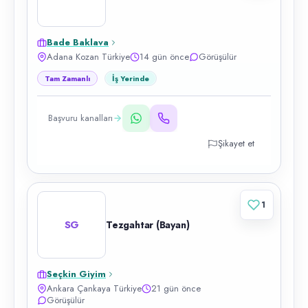
Bade Baklava
Adana Kozan Türkiye
14 gün önce
Görüşülür
Tam Zamanlı
İş Yerinde
Başvuru kanalları
Şikayet et
1
SG
Tezgahtar (Bayan)
Seçkin Giyim
Ankara Çankaya Türkiye
21 gün önce
Görüşülür