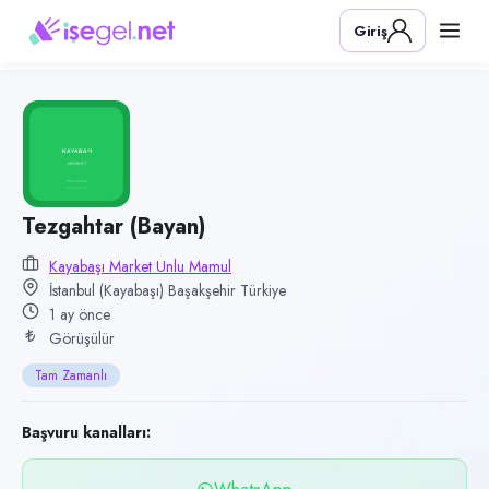
Pozisyon
Giriş
Tezgahtar (Bayan)
Firma
Kayabaşı Market Unlu Mamul
Kategori
Perakende & Mağazacılık
Konum
Tezgahtar (Bayan)
Başakşehir, İstanbul (Kayabaşı)
Kayabaşı Market Unlu Mamul
İstanbul (Kayabaşı) Başakşehir Türkiye
Çalışma şekli
1 ay önce
Tam Zamanlı
Görüşülür
Yayın tarihi
Tam Zamanlı
10 Haziran 2026
Son geçerlilik
Başvuru kanalları:
27 Eylül 2026