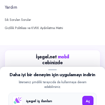
Yardım
Sık Sorulan Sorular
Gizlilik Politikası ve KVKK Aydınlatma Metni
İşegel.net
mobil
cebinizde
Güncel iş ilanlarını takip edin, işverenlerle hızlıca
Daha iyi bir deneyim için uygulamayı indirin
iletişime geçin.
İsterseniz şimdilik tarayıcıda da kullanmaya devam
App Store
Google Play
edebilirsiniz.
işegel iş ilanları
Aç