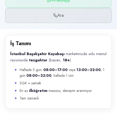
WhatsApp
Başvuru kanalları
WhatsApp, Telefon
Ara
İlan açıklaması
İstanbul Başakşehir Kayabaşı marketimizde unlu mamul reyonunda te
İş Tanımı
İstanbul Başakşehir Kayabaşı
marketimizde unlu mamul
reyonunda
tezgahtar
(bayan,
18+
).
Haftada 5 gün:
08:00–17:00
veya
13:00–22:00
; 1
gün
08:00–22:00
; haftada 1 izin
SGK + yemek
En az
ilköğretim
mezunu; deneyim aranmıyor
Tam zamanlı