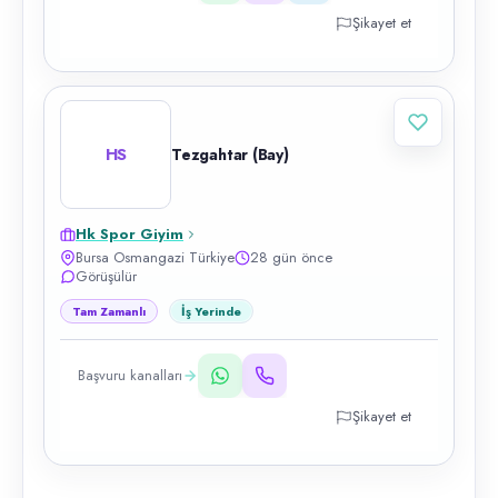
Şikayet et
HS
Tezgahtar (Bay)
Hk Spor Giyim
Bursa Osmangazi Türkiye
28 gün önce
Görüşülür
Tam Zamanlı
İş Yerinde
Başvuru kanalları
Şikayet et