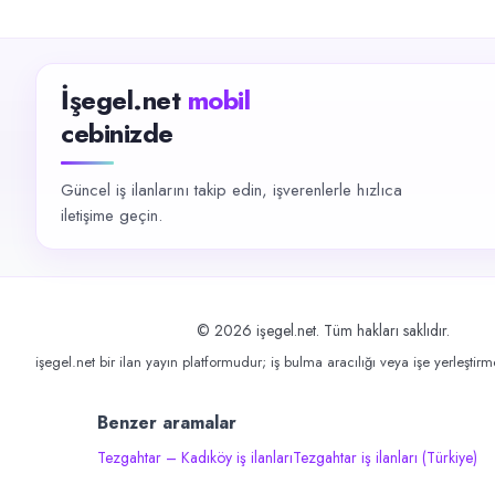
İşegel.net
mobil
cebinizde
Güncel iş ilanlarını takip edin, işverenlerle hızlıca
iletişime geçin.
©
2026
işegel.net. Tüm hakları saklıdır.
işegel.net bir ilan yayın platformudur; iş bulma aracılığı veya işe yerleştir
Benzer aramalar
Tezgahtar – Kadıköy iş ilanları
Tezgahtar iş ilanları (Türkiye)