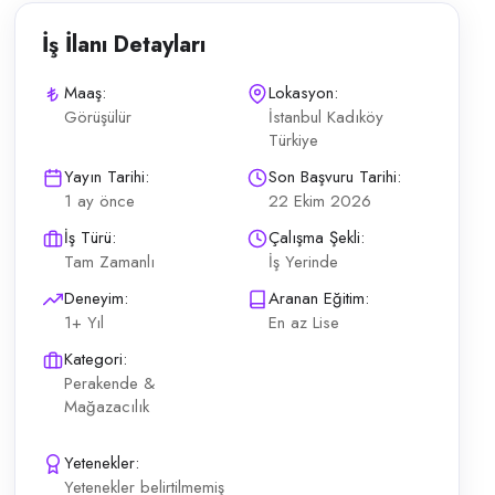
İş İlanı Detayları
Maaş:
Lokasyon:
Görüşülür
İstanbul Kadıköy
Türkiye
8:00 arası dondurma servisi ve tezgah düzeninin sağlanması Hijyen, so
Yayın Tarihi:
Son Başvuru Tarihi:
1 ay önce
22 Ekim 2026
İş Türü:
Çalışma Şekli:
Tam Zamanlı
İş Yerinde
Deneyim:
Aranan Eğitim:
1+ Yıl
En az Lise
Kategori:
Perakende &
Mağazacılık
Yetenekler:
Yetenekler belirtilmemiş