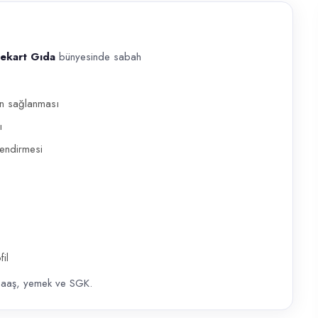
ekart Gıda
bünyesinde sabah
ünyesinde sabah vardiyasında çalışacak Tezgahtar alınacaktır. 10:00–1
n sağlanması
ı
lendirmesi
il
aaş, yemek ve SGK.